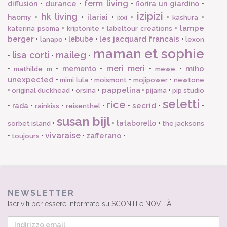
ferm living
durance
diffusion
•
•
•
fiorira un giardino
•
izipizi
hk living
ilariai
haomy
•
•
•
•
•
•
ixxi
kashura
lampe
•
•
•
katerina psoma
kriptonite
labeltour creations
berger
les jacquard francais
•
•
lebube
•
•
lanapo
lexon
maman et sophie
lisa corti
maileg
•
•
•
meri meri
miho
•
•
memento
•
•
•
mathilde m
mewe
unexpected
•
•
•
•
mimi lula
moismont
mojipower
newtone
pappelina
•
•
•
•
•
original duckhead
orsina
pijama
pip studio
seletti
rice
secrid
•
rada
•
•
•
•
•
•
rainkiss
reisenthel
susan bijl
•
•
tataborello
•
sorbet island
the jacksons
vivaraise
zafferano
•
•
•
•
toujours
NEWSLETTER
Iscriviti per essere informato su SCONTI e NOVITÀ