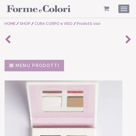
Togg
navig
HOME
/
SHOP
/
CURA CORPO e VISO
/
Prodotti viso
MENU PRODOTTI