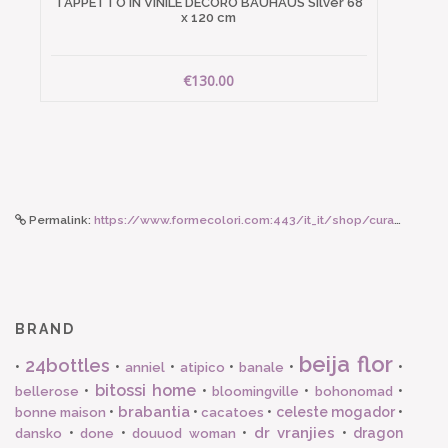
TAPPETTO IN VINILE DECORO BAUHAUS Silver 68
x 120 cm
€130.00
Permalink:
https://www.formecolori.com:443/it_it/shop/cura_corpo_e_viso/prodotti_viso/lebube_palette_ombretti_neutro_fredda/6857
BRAND
beija flor
24bottles
•
•
•
•
•
•
anniel
atipico
banale
bitossi home
•
•
•
•
bellerose
bloomingville
bohonomad
brabantia
•
•
•
celeste mogador
•
bonne maison
cacatoes
dr vranjies
•
•
•
•
dragon
dansko
done
douuod woman