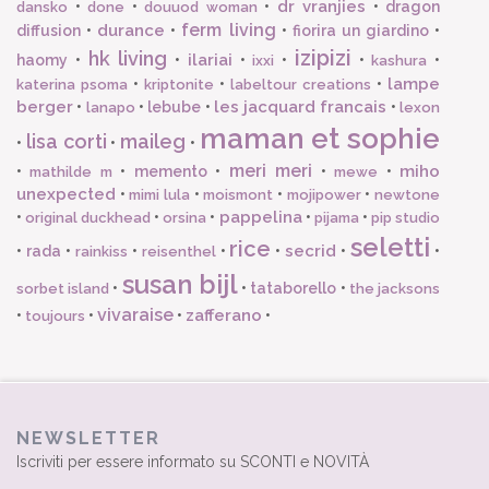
dr vranjies
•
•
•
•
dragon
dansko
done
douuod woman
ferm living
durance
diffusion
•
•
•
fiorira un giardino
•
izipizi
hk living
ilariai
haomy
•
•
•
•
•
•
ixxi
kashura
lampe
•
•
•
katerina psoma
kriptonite
labeltour creations
berger
les jacquard francais
•
•
lebube
•
•
lanapo
lexon
maman et sophie
lisa corti
maileg
•
•
•
meri meri
miho
•
•
memento
•
•
•
mathilde m
mewe
unexpected
•
•
•
•
mimi lula
moismont
mojipower
newtone
pappelina
•
•
•
•
•
original duckhead
orsina
pijama
pip studio
seletti
rice
secrid
•
rada
•
•
•
•
•
•
rainkiss
reisenthel
susan bijl
•
•
tataborello
•
sorbet island
the jacksons
vivaraise
zafferano
•
•
•
•
toujours
NEWSLETTER
Iscriviti per essere informato su SCONTI e NOVITÀ