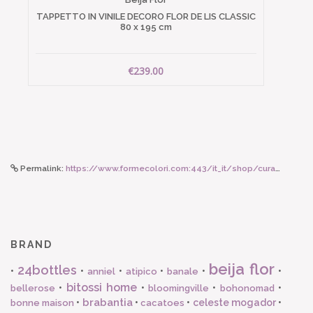
TAPPETTO IN VINILE DECORO FLOR DE LIS CLASSIC
80 x 195 cm
€239.00
Permalink:
https://www.formecolori.com:443/it_it/shop/cura_corpo_e_viso/prodotti_viso/lebube_tea_mascara_black/6853
BRAND
beija flor
24bottles
•
•
•
•
•
•
anniel
atipico
banale
bitossi home
•
•
•
•
bellerose
bloomingville
bohonomad
brabantia
•
•
•
celeste mogador
•
bonne maison
cacatoes