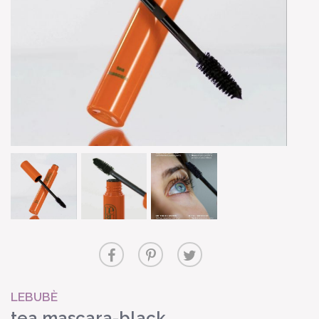
LEBUBÈ
tea mascara-black