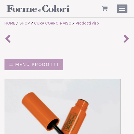
Togg
navig
HOME
/
SHOP
/
CURA CORPO e VISO
/
Prodotti viso
MENU PRODOTTI