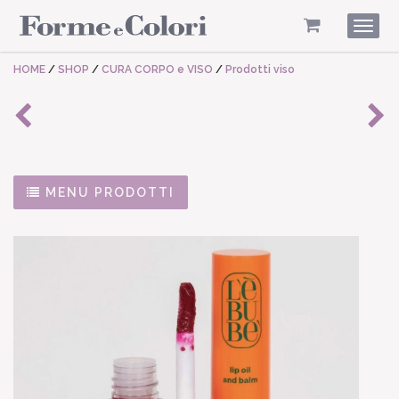
Togg
navig
HOME
/
SHOP
/
CURA CORPO e VISO
/
Prodotti viso
MENU PRODOTTI