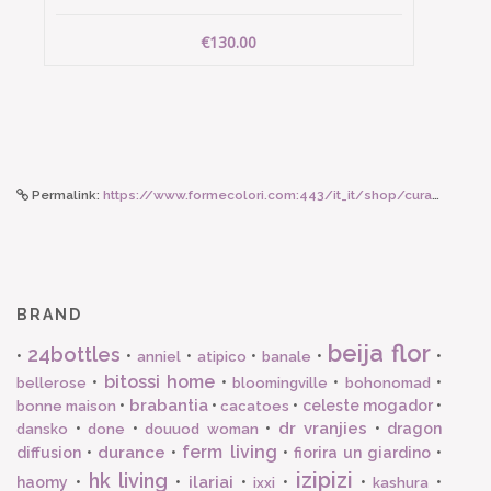
€130.00
Permalink:
https://www.formecolori.com:443/it_it/shop/cura_corpo_e_viso/prodotti_viso/lebube_tinte_lip_oil_and_balm_erotica/6862
BRAND
beija flor
24bottles
•
•
•
•
•
•
anniel
atipico
banale
bitossi home
•
•
•
•
bellerose
bloomingville
bohonomad
brabantia
•
•
•
celeste mogador
•
bonne maison
cacatoes
dr vranjies
•
•
•
•
dragon
dansko
done
douuod woman
ferm living
durance
diffusion
•
•
•
fiorira un giardino
•
izipizi
hk living
ilariai
haomy
•
•
•
•
•
•
ixxi
kashura