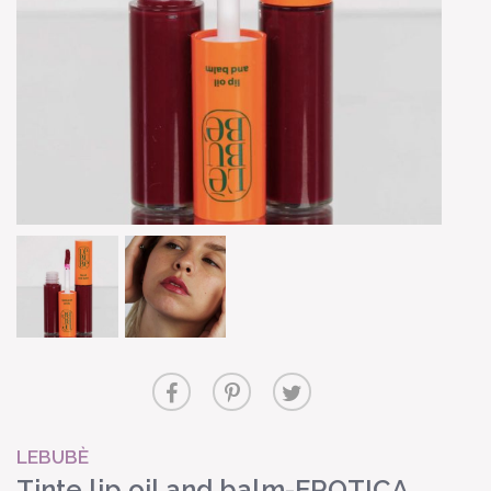
LEBUBÈ
Tinte lip oil and balm-EROTICA