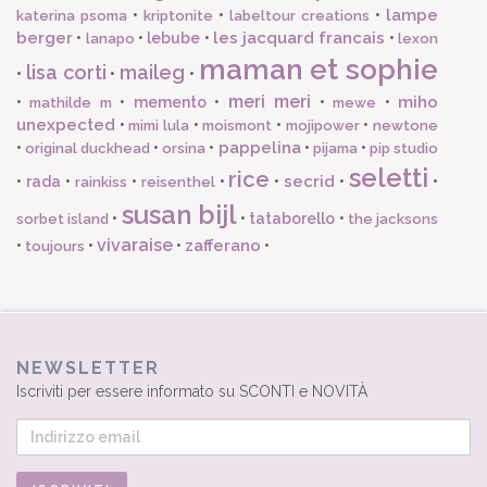
lampe
•
•
•
katerina psoma
kriptonite
labeltour creations
berger
les jacquard francais
•
•
lebube
•
•
lanapo
lexon
maman et sophie
lisa corti
maileg
•
•
•
meri meri
miho
•
•
memento
•
•
•
mathilde m
mewe
unexpected
•
•
•
•
mimi lula
moismont
mojipower
newtone
pappelina
•
•
•
•
•
original duckhead
orsina
pijama
pip studio
seletti
rice
secrid
•
rada
•
•
•
•
•
•
rainkiss
reisenthel
susan bijl
•
•
tataborello
•
sorbet island
the jacksons
vivaraise
zafferano
•
•
•
•
toujours
NEWSLETTER
Iscriviti per essere informato su SCONTI e NOVITÀ