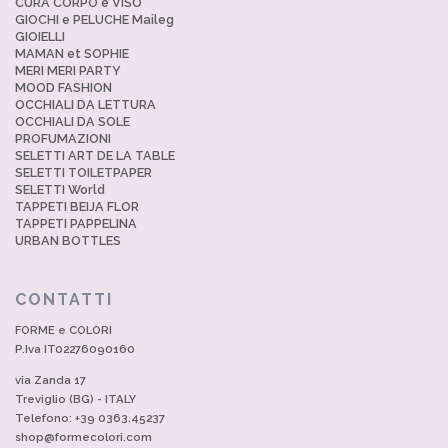
CURA CORPO e VISO
GIOCHI e PELUCHE Maileg
GIOIELLI
MAMAN et SOPHIE
MERI MERI PARTY
MOOD FASHION
OCCHIALI DA LETTURA
OCCHIALI DA SOLE
PROFUMAZIONI
SELETTI ART DE LA TABLE
SELETTI TOILETPAPER
SELETTI World
TAPPETI BEIJA FLOR
TAPPETI PAPPELINA
URBAN BOTTLES
CONTATTI
FORME e COLORI
P.Iva IT02276090160
via Zanda 17
Treviglio (BG) - ITALY
Telefono: +39 0363.45237
shop@formecolori.com