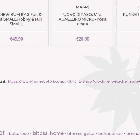
Maileg
 NEW BUM BAG Fun &
UOVO DI PASQUA e
RUNNER
 SMALL Hobby & Fun
AGNELLINO MICRO- rosa
SMALL
cipria
€49.90
€28.00
ink:
https://www.formecolori.com:443/it_it/shop/giochi_e_peluche_maileg/accessori/maile
or
bitossi home
•
•
•
•
•
bellerose
bloomingville
bohonomad
bonne