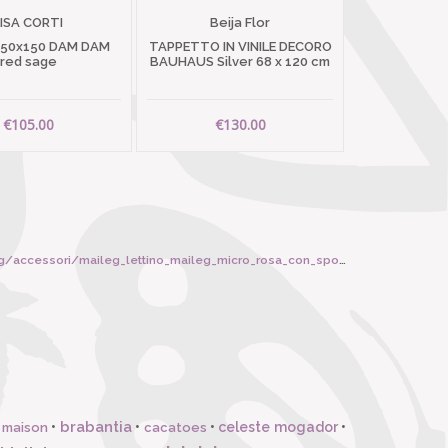
LISA CORTI
Beija Flor
 50x150 DAM DAM
TAPPETTO IN VINILE DECORO
red sage
BAUHAUS Silver 68 x 120 cm
€105.00
€130.00
g_lettino_maileg_micro_rosa_con_sponde_completo_di_biancheria/6126
brabantia
•
•
•
celeste mogador
•
 maison
cacatoes