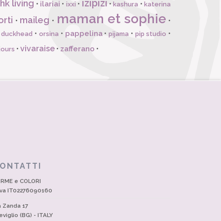
izipizi
hk living
ilariai
•
•
•
•
•
ixxi
kashura
katerina
maman et sophie
orti
maileg
•
•
•
pappelina
•
•
•
•
•
l duckhead
orsina
pijama
pip studio
vivaraise
zafferano
•
•
•
jours
ONTATTI
RME e COLORI
Iva IT02276090160
a Zanda 17
eviglio (BG) - ITALY