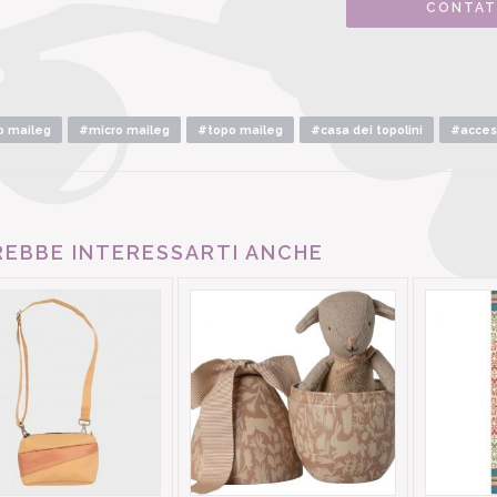
CONTAT
o maileg
#micro maileg
#topo maileg
#casa dei topolini
#acces
EBBE INTERESSARTI ANCHE