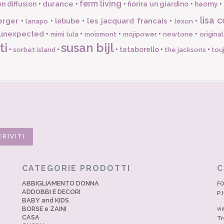
ferm living
durance
n diffusion
•
•
•
fiorira un giardino
•
haomy
•
lisa c
erger
les jacquard francais
•
•
lebube
•
•
•
lanapo
lexon
unexpected
•
•
•
•
•
mimi lula
moismont
mojipower
newtone
origina
ti
susan bijl
•
•
•
tataborello
•
•
sorbet island
the jacksons
tou
CATEGORIE PRODOTTI
C
ABBIGLIAMENTO DONNA
FO
ADDOBBI E DECORI
P.
BABY and KIDS
BORSE e ZAINI
vi
CASA
Tr