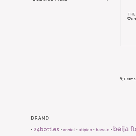
THE
Wena
Permal
BRAND
beija fl
24bottles
•
•
•
•
•
anniel
atipico
banale