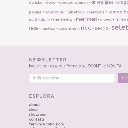
dr vranjies
•
•
•
•
drago
dansko
done
douuod woman
lampe b
•
•
•
psoma
kriptonite
labeltour creations
meri meri
miho 
•
memento
•
•
•
mathilde m
mewe
selet
rice
secrid
rada
•
•
•
•
•
rainkiss
reisenthel
NEWSLETTER
Iscriviti per essere informato su SCONTI e NOVITÀ
ESPLORA
about
shop
showroom
contatti
termini e condizioni