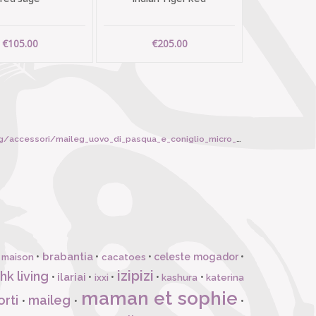
€105.00
€205.00
essori/maileg_uovo_di_pasqua_e_coniglio_micro_giallo/6510
brabantia
•
•
•
celeste mogador
•
 maison
cacatoes
izipizi
hk living
ilariai
•
•
•
•
•
ixxi
kashura
katerina
maman et sophie
orti
maileg
•
•
•