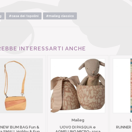
g
#casa dei topolini
#maileg classico
EBBE INTERESSARTI ANCHE
Maileg
 NEW BUM BAG Fun &
UOVO DI PASQUA e
RUNNER
 SMALL Hobby & Fun
AGNELLINO MICRO- rosa