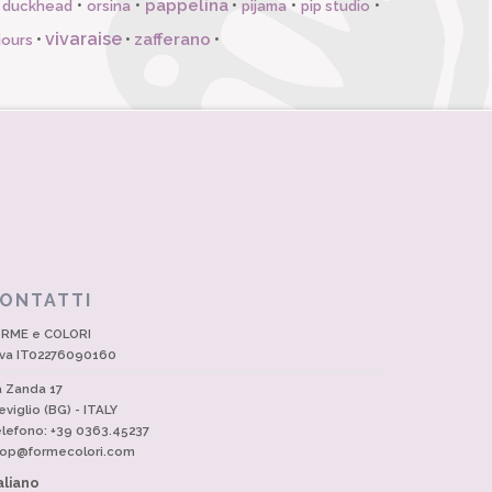
pappelina
•
•
•
•
•
l duckhead
orsina
pijama
pip studio
vivaraise
zafferano
•
•
•
jours
ONTATTI
RME e COLORI
Iva IT02276090160
a Zanda 17
eviglio (BG) - ITALY
lefono: +39 0363.45237
op@formecolori.com
aliano