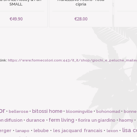
SMALL
cipria
€49.90
€28.00
ink:
https://www.formecolori.com:443/it_it/shop/giochi_e_peluche_maileg/acc
or
bitossi home
•
•
•
•
•
bellerose
bloomingville
bohonomad
bonne
ferm living
durance
n diffusion
•
•
•
fiorira un giardino
•
haomy
•
lisa c
erger
les jacquard francais
•
•
lebube
•
•
•
lanapo
lexon