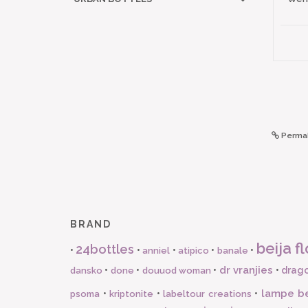
Permal
BRAND
beija fl
24bottles
•
•
•
•
•
anniel
atipico
banale
dr vranjies
•
•
•
•
drago
dansko
done
douuod woman
lampe b
•
•
•
psoma
kriptonite
labeltour creations