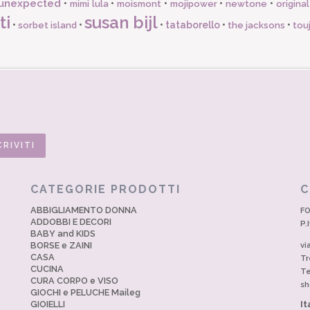
unexpected
•
•
•
•
•
mimi lula
moismont
mojipower
newtone
origina
ti
susan bijl
•
•
•
tataborello
•
•
sorbet island
the jacksons
tou
CATEGORIE PRODOTTI
C
ABBIGLIAMENTO DONNA
FO
ADDOBBI E DECORI
P.
BABY and KIDS
BORSE e ZAINI
vi
CASA
Tr
CUCINA
Te
CURA CORPO e VISO
sh
GIOCHI e PELUCHE Maileg
GIOIELLI
It