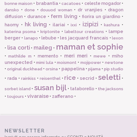
brabantia
•
•
•
celeste mogador
•
bonne maison
cacatoes
dr vranjies
•
•
•
•
dragon
dansko
done
douuod woman
ferm living
durance
diffusion
•
•
•
fiorira un giardino
•
izipizi
hk living
ilariai
haomy
•
•
•
•
•
•
ixxi
kashura
lampe
•
•
•
katerina psoma
kriptonite
labeltour creations
berger
les jacquard francais
•
•
lebube
•
•
lanapo
lexon
maman et sophie
lisa corti
maileg
•
•
•
meri meri
miho
•
•
memento
•
•
•
mathilde m
mewe
unexpected
•
•
•
•
mimi lula
moismont
mojipower
newtone
pappelina
•
•
•
•
•
original duckhead
orsina
pijama
pip studio
seletti
rice
secrid
•
rada
•
•
•
•
•
•
rainkiss
reisenthel
susan bijl
•
•
tataborello
•
sorbet island
the jacksons
vivaraise
zafferano
•
•
•
•
toujours
NEWSLETTER