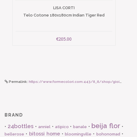
LISA CORTI
Telo Cotone 180x180cm Indian Tiger Red
€205.00
Permalink:
https://www.formecolori.com:443/it_it/shop/gioielli/bracciali/tataborello_meriggio_bracciale_oro_e_corallo/6831
BRAND
beija flor
24bottles
•
•
•
•
•
•
anniel
atipico
banale
bitossi home
•
•
•
•
bellerose
bloomingville
bohonomad