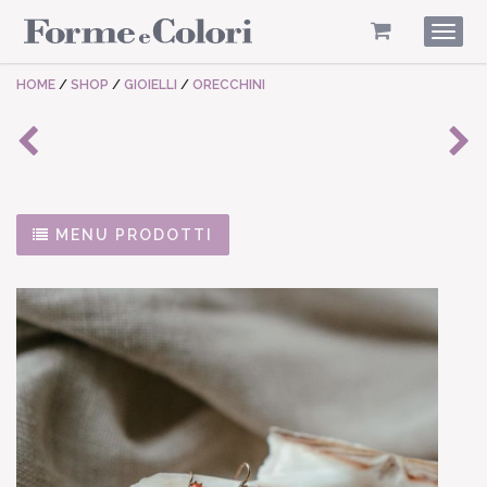
Togg
navig
HOME
/
SHOP
/
GIOIELLI
/
ORECCHINI
MENU PRODOTTI