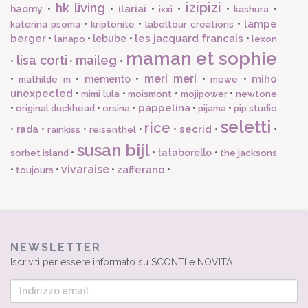
izipizi
hk living
ilariai
haomy
•
•
•
•
•
•
ixxi
kashura
lampe
•
•
•
katerina psoma
kriptonite
labeltour creations
berger
les jacquard francais
•
•
lebube
•
•
lanapo
lexon
maman et sophie
lisa corti
maileg
•
•
•
meri meri
miho
•
•
memento
•
•
•
mathilde m
mewe
unexpected
•
•
•
•
mimi lula
moismont
mojipower
newtone
pappelina
•
•
•
•
•
original duckhead
orsina
pijama
pip studio
seletti
rice
secrid
•
rada
•
•
•
•
•
•
rainkiss
reisenthel
susan bijl
•
•
tataborello
•
sorbet island
the jacksons
vivaraise
zafferano
•
•
•
•
toujours
NEWSLETTER
Iscriviti per essere informato su SCONTI e NOVITÀ