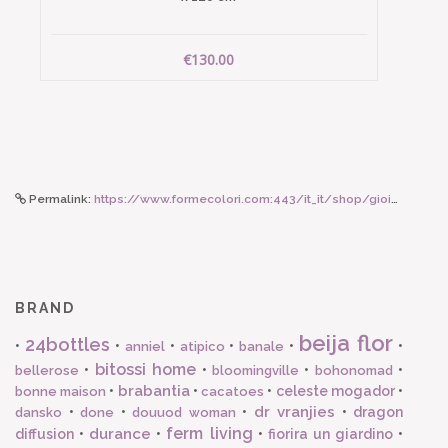
€130.00
Permalink:
https://www.formecolori.com:443/it_it/shop/gioielli/orecchini/tataborello_orecchini_lame_corallo/6907
BRAND
beija flor
24bottles
•
•
•
•
•
•
anniel
atipico
banale
bitossi home
•
•
•
•
bellerose
bloomingville
bohonomad
brabantia
•
•
•
celeste mogador
•
bonne maison
cacatoes
dr vranjies
•
•
•
•
dragon
dansko
done
douuod woman
ferm living
durance
diffusion
•
•
•
fiorira un giardino
•