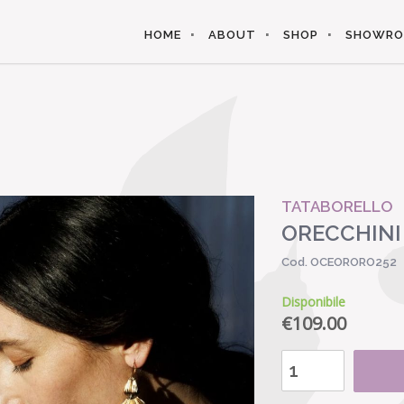
HOME
ABOUT
SHOP
SHOWR
TATABORELLO
ORECCHINI
Cod. OCEORORO252
Disponibile
€
109.00