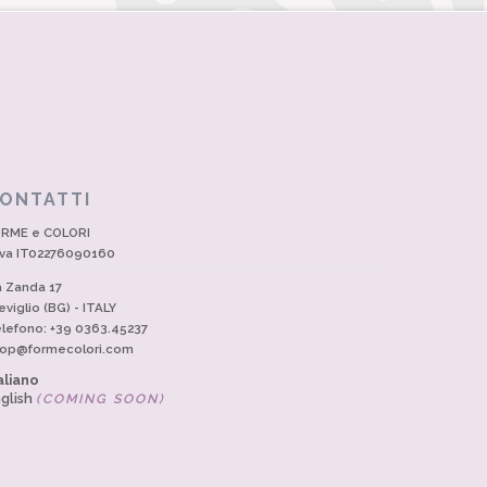
ONTATTI
RME e COLORI
Iva IT02276090160
a Zanda 17
eviglio (BG) - ITALY
lefono: +39 0363.45237
op@formecolori.com
aliano
glish
(COMING SOON)