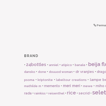
Permal
BRAND
beija fl
24bottles
•
•
•
•
•
anniel
atipico
banale
dr vranjies
•
•
•
•
drago
dansko
done
douuod woman
lampe b
•
•
•
psoma
kriptonite
labeltour creations
meri meri
miho 
•
memento
•
•
•
mathilde m
mewe
selet
rice
secrid
rada
•
•
•
•
•
rainkiss
reisenthel