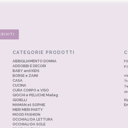
CATEGORIE PRODOTTI
C
ABBIGLIAMENTO DONNA
FO
ADDOBBI E DECORI
P.
BABY and KIDS
BORSE e ZAINI
vi
CASA
Tr
CUCINA
Te
CURA CORPO e VISO
sh
GIOCHI e PELUCHE Maileg
GIOIELLI
It
MAMAN et SOPHIE
En
MERI MERI PARTY
MOOD FASHION
OCCHIALI DA LETTURA
OCCHIALI DA SOLE