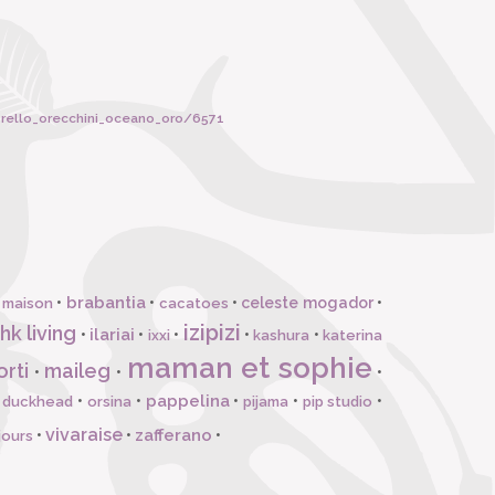
borello_orecchini_oceano_oro/6571
brabantia
•
•
•
celeste mogador
•
 maison
cacatoes
izipizi
hk living
ilariai
•
•
•
•
•
ixxi
kashura
katerina
maman et sophie
orti
maileg
•
•
•
pappelina
•
•
•
•
•
l duckhead
orsina
pijama
pip studio
vivaraise
zafferano
•
•
•
jours