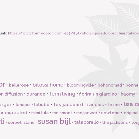
ink:
https://www.formecolori.com:443/it_it/shop/gioielli/orecchini/tata
or
bitossi home
•
•
•
•
•
bellerose
bloomingville
bohonomad
bonne
ferm living
durance
n diffusion
•
•
•
fiorira un giardino
•
haomy
•
lisa c
erger
les jacquard francais
•
•
lebube
•
•
•
lanapo
lexon
unexpected
•
•
•
•
•
mimi lula
moismont
mojipower
newtone
origina
ti
susan bijl
•
•
•
tataborello
•
•
sorbet island
the jacksons
tou