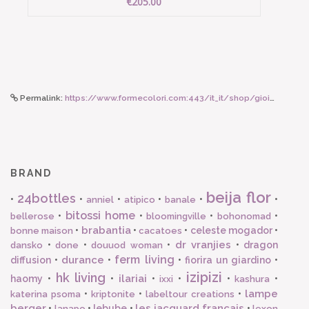
€205.00
Permalink:
https://www.formecolori.com:443/it_it/shop/gioielli/orecchini/tataborello_orecchini_voil_ardesia/6567
BRAND
beija flor
24bottles
•
•
•
•
•
•
anniel
atipico
banale
bitossi home
•
•
•
•
bellerose
bloomingville
bohonomad
brabantia
•
•
•
celeste mogador
•
bonne maison
cacatoes
dr vranjies
•
•
•
•
dragon
dansko
done
douuod woman
ferm living
durance
diffusion
•
•
•
fiorira un giardino
•
izipizi
hk living
ilariai
haomy
•
•
•
•
•
•
ixxi
kashura
lampe
•
•
•
katerina psoma
kriptonite
labeltour creations
berger
les jacquard francais
•
•
lebube
•
•
lanapo
lexon