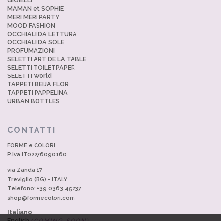
GIOIELLI
MAMAN et SOPHIE
MERI MERI PARTY
MOOD FASHION
OCCHIALI DA LETTURA
OCCHIALI DA SOLE
PROFUMAZIONI
SELETTI ART DE LA TABLE
SELETTI TOILETPAPER
SELETTI World
TAPPETI BEIJA FLOR
TAPPETI PAPPELINA
URBAN BOTTLES
CONTATTI
FORME e COLORI
P.Iva IT02276090160
via Zanda 17
Treviglio (BG) - ITALY
Telefono: +39 0363.45237
shop@formecolori.com
Italiano
English
(COMING SOON)