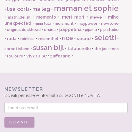
maman et sophie
lisa corti
maileg
•
•
•
meri meri
miho
•
•
memento
•
•
•
mathilde m
mewe
unexpected
•
•
•
•
mimi lula
moismont
mojipower
newtone
pappelina
•
•
•
•
•
original duckhead
orsina
pijama
pip studio
seletti
rice
secrid
•
rada
•
•
•
•
•
•
rainkiss
reisenthel
susan bijl
•
•
tataborello
•
sorbet island
the jacksons
vivaraise
zafferano
•
•
•
•
toujours
NEWSLETTER
Iscriviti per essere informato su SCONTI e NOVITÀ