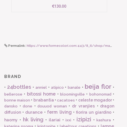
€130.00
Permalink:
https://www.formecolori.com:443/it_it/shop/maman_et_sophie/anelli_con_lettera/maman_et_sophie_anello_regolabile_con_lettera_a/6593
BRAND
beija flor
24bottles
•
•
•
•
•
•
anniel
atipico
banale
bitossi home
•
•
•
•
bellerose
bloomingville
bohonomad
brabantia
•
•
•
celeste mogador
•
bonne maison
cacatoes
dr vranjies
•
•
•
•
dragon
dansko
done
douuod woman
ferm living
durance
diffusion
•
•
•
fiorira un giardino
•
izipizi
hk living
ilariai
haomy
•
•
•
•
•
•
ixxi
kashura
lampe
•
•
•
katerina psoma
kriptonite
labeltour creations