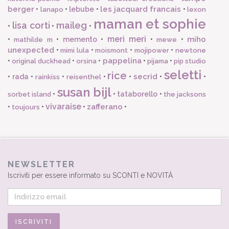
berger
les jacquard francais
•
•
lebube
•
•
lanapo
lexon
maman et sophie
lisa corti
maileg
•
•
•
meri meri
miho
•
•
memento
•
•
•
mathilde m
mewe
unexpected
•
•
•
•
mimi lula
moismont
mojipower
newtone
pappelina
•
•
•
•
•
original duckhead
orsina
pijama
pip studio
seletti
rice
secrid
•
rada
•
•
•
•
•
•
rainkiss
reisenthel
susan bijl
•
•
tataborello
•
sorbet island
the jacksons
vivaraise
zafferano
•
•
•
•
toujours
NEWSLETTER
Iscriviti per essere informato su SCONTI e NOVITÀ