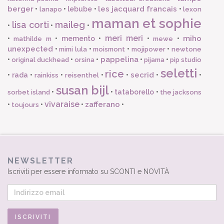
berger
les jacquard francais
•
•
lebube
•
•
lanapo
lexon
maman et sophie
lisa corti
maileg
•
•
•
meri meri
miho
•
•
memento
•
•
•
mathilde m
mewe
unexpected
•
•
•
•
mimi lula
moismont
mojipower
newtone
pappelina
•
•
•
•
•
original duckhead
orsina
pijama
pip studio
seletti
rice
secrid
•
rada
•
•
•
•
•
•
rainkiss
reisenthel
susan bijl
•
•
tataborello
•
sorbet island
the jacksons
vivaraise
zafferano
•
•
•
•
toujours
NEWSLETTER
Iscriviti per essere informato su SCONTI e NOVITÀ