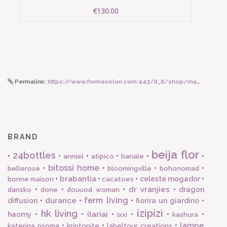
€130.00
Permalink:
https://www.formecolori.com:443/it_it/shop/maman_et_sophie/anelli_con_lettera/maman_et_sophie_anello_regolabile_con_lettera_s/6600
BRAND
beija flor
24bottles
•
•
•
•
•
•
anniel
atipico
banale
bitossi home
•
•
•
•
bellerose
bloomingville
bohonomad
brabantia
•
•
•
celeste mogador
•
bonne maison
cacatoes
dr vranjies
•
•
•
•
dragon
dansko
done
douuod woman
ferm living
durance
diffusion
•
•
•
fiorira un giardino
•
izipizi
hk living
ilariai
haomy
•
•
•
•
•
•
ixxi
kashura
lampe
•
•
•
katerina psoma
kriptonite
labeltour creations