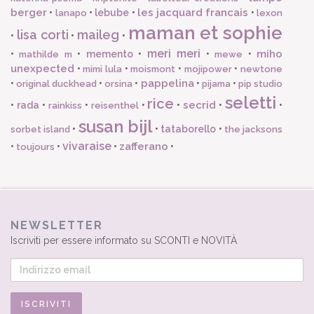
berger
les jacquard francais
•
•
lebube
•
•
lanapo
lexon
maman et sophie
lisa corti
maileg
•
•
•
meri meri
miho
•
•
memento
•
•
•
mathilde m
mewe
unexpected
•
•
•
•
mimi lula
moismont
mojipower
newtone
pappelina
•
•
•
•
•
original duckhead
orsina
pijama
pip studio
seletti
rice
secrid
•
rada
•
•
•
•
•
•
rainkiss
reisenthel
susan bijl
•
•
tataborello
•
sorbet island
the jacksons
vivaraise
zafferano
•
•
•
•
toujours
NEWSLETTER
Iscriviti per essere informato su SCONTI e NOVITÀ