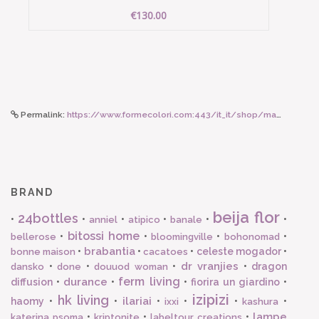
€130.00
Permalink:
https://www.formecolori.com:443/it_it/shop/maman_et_sophie/anelli_con_lettera/maman_et_sophie_anello_regolabile_con_lettera_v/6601
BRAND
beija flor
24bottles
•
•
•
•
•
•
anniel
atipico
banale
bitossi home
•
•
•
•
bellerose
bloomingville
bohonomad
brabantia
•
•
•
celeste mogador
•
bonne maison
cacatoes
dr vranjies
•
•
•
•
dragon
dansko
done
douuod woman
ferm living
durance
diffusion
•
•
•
fiorira un giardino
•
izipizi
hk living
ilariai
haomy
•
•
•
•
•
•
ixxi
kashura
lampe
•
•
•
katerina psoma
kriptonite
labeltour creations