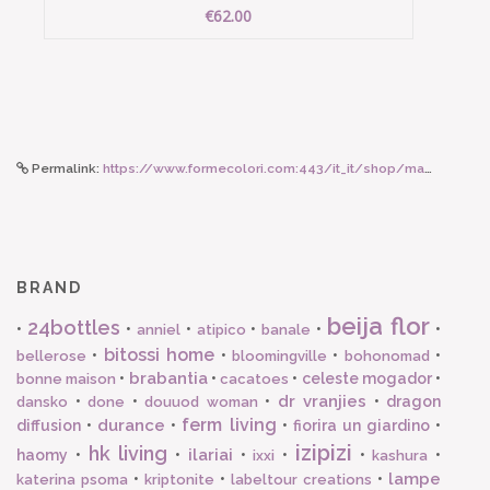
€62.00
Permalink:
https://www.formecolori.com:443/it_it/shop/maman_et_sophie/collane_e_girocolli/maman_et_sophie_girocollo_con_cuori_pendenti/6617
BRAND
beija flor
24bottles
•
•
•
•
•
•
anniel
atipico
banale
bitossi home
•
•
•
•
bellerose
bloomingville
bohonomad
brabantia
•
•
•
celeste mogador
•
bonne maison
cacatoes
dr vranjies
•
•
•
•
dragon
dansko
done
douuod woman
ferm living
durance
diffusion
•
•
•
fiorira un giardino
•
izipizi
hk living
ilariai
haomy
•
•
•
•
•
•
ixxi
kashura
lampe
•
•
•
katerina psoma
kriptonite
labeltour creations