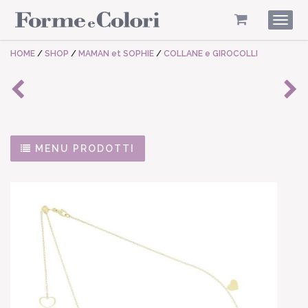
Togg
navig
HOME
/
SHOP
/
MAMAN et SOPHIE
/
COLLANE e GIROCOLLI
MENU PRODOTTI