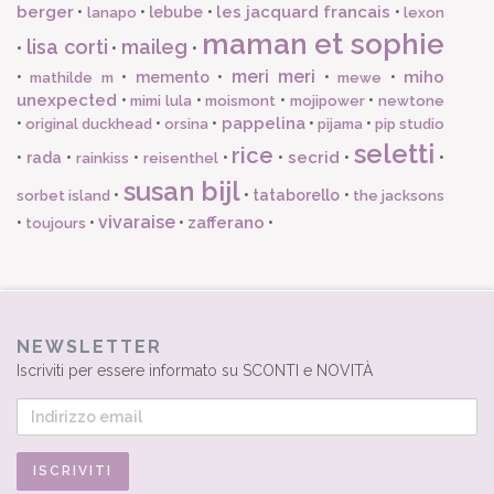
berger
les jacquard francais
•
•
lebube
•
•
lanapo
lexon
maman et sophie
lisa corti
maileg
•
•
•
meri meri
miho
•
•
memento
•
•
•
mathilde m
mewe
unexpected
•
•
•
•
mimi lula
moismont
mojipower
newtone
pappelina
•
•
•
•
•
original duckhead
orsina
pijama
pip studio
seletti
rice
secrid
•
rada
•
•
•
•
•
•
rainkiss
reisenthel
susan bijl
•
•
tataborello
•
sorbet island
the jacksons
vivaraise
zafferano
•
•
•
•
toujours
NEWSLETTER
Iscriviti per essere informato su SCONTI e NOVITÀ