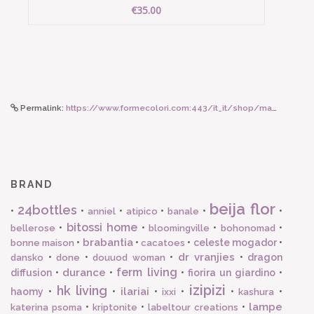
€35.00
Permalink:
https://www.formecolori.com:443/it_it/shop/maman_et_sophie/collane_e_girocolli/maman_et_sophie_girocollo_con_stelle_pendenti/6618
BRAND
beija flor
24bottles
•
•
•
•
•
•
anniel
atipico
banale
bitossi home
•
•
•
•
bellerose
bloomingville
bohonomad
brabantia
•
•
•
celeste mogador
•
bonne maison
cacatoes
dr vranjies
•
•
•
•
dragon
dansko
done
douuod woman
ferm living
durance
diffusion
•
•
•
fiorira un giardino
•
izipizi
hk living
ilariai
haomy
•
•
•
•
•
•
ixxi
kashura
lampe
•
•
•
katerina psoma
kriptonite
labeltour creations