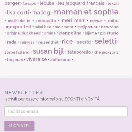
berger
les jacquard francais
•
•
lebube
•
•
lanapo
lexon
maman et sophie
lisa corti
maileg
•
•
•
meri meri
miho
•
•
memento
•
•
•
mathilde m
mewe
unexpected
•
•
•
•
mimi lula
moismont
mojipower
newtone
pappelina
•
•
•
•
•
original duckhead
orsina
pijama
pip studio
seletti
rice
secrid
•
rada
•
•
•
•
•
•
rainkiss
reisenthel
susan bijl
•
•
tataborello
•
sorbet island
the jacksons
vivaraise
zafferano
•
•
•
•
toujours
NEWSLETTER
Iscriviti per essere informato su SCONTI e NOVITÀ