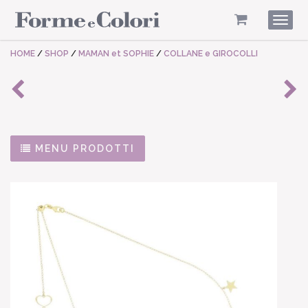
Togg
navig
HOME
/
SHOP
/
MAMAN et SOPHIE
/
COLLANE e GIROCOLLI
MENU PRODOTTI