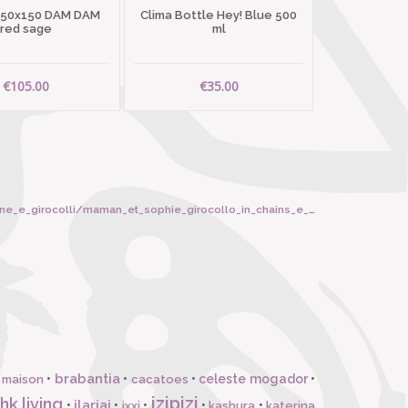
 50x150 DAM DAM
Clima Bottle Hey! Blue 500
red sage
ml
€105.00
€35.00
rocolli/maman_et_sophie_girocollo_in_chains_e_pietre/6691
brabantia
•
•
•
celeste mogador
•
 maison
cacatoes
izipizi
hk living
ilariai
•
•
•
•
•
ixxi
kashura
katerina