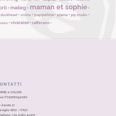
maman et sophie
orti
maileg
•
•
•
pappelina
•
•
•
•
•
l duckhead
orsina
pijama
pip studio
vivaraise
zafferano
•
•
•
jours
ONTATTI
RME e COLORI
Iva IT02276090160
a Zanda 17
eviglio (BG) - ITALY
lefono: +39 0363.45237