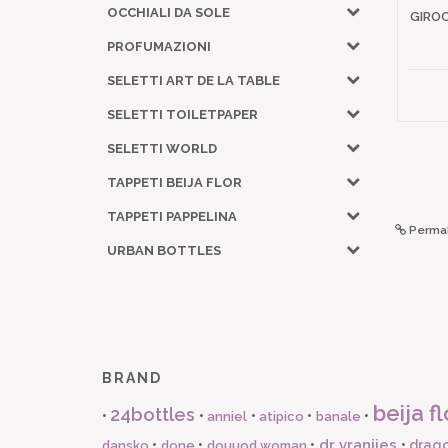
OCCHIALI DA SOLE
GIRO
PROFUMAZIONI
SELETTI ART DE LA TABLE
SELETTI TOILETPAPER
SELETTI WORLD
TAPPETI BEIJA FLOR
TAPPETI PAPPELINA
Permal
URBAN BOTTLES
BRAND
beija fl
24bottles
•
•
•
•
•
anniel
atipico
banale
dr vranjies
•
•
•
•
drago
dansko
done
douuod woman