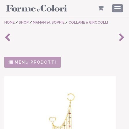
Togg
navig
HOME
/
SHOP
/
MAMAN et SOPHIE
/
COLLANE e GIROCOLLI
MENU PRODOTTI