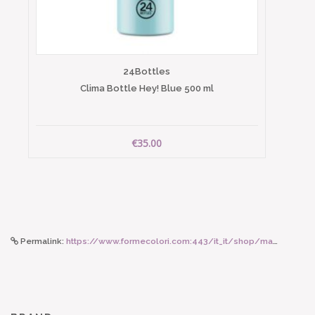
24Bottles
Clima Bottle Hey! Blue 500 ml
€35.00
Permalink:
https://www.formecolori.com:443/it_it/shop/maman_et_sophie/collane_e_girocolli/maman_et_sophie_orecchino_earcuff_in_chains_e_pietre/6695