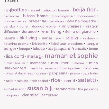
BRAND
beija flor
24bottles
•
•
•
•
•
•
anniel
atipico
banale
bitossi home
•
•
•
•
bellerose
bloomingville
bohonomad
brabantia
•
•
•
celeste mogador
•
bonne maison
cacatoes
dr vranjies
•
•
•
•
dragon
dansko
done
douuod woman
ferm living
durance
diffusion
•
•
•
fiorira un giardino
•
izipizi
hk living
ilariai
haomy
•
•
•
•
•
•
ixxi
kashura
lampe
•
•
•
katerina psoma
kriptonite
labeltour creations
berger
les jacquard francais
•
•
lebube
•
•
lanapo
lexon
maman et sophie
lisa corti
maileg
•
•
•
meri meri
miho
•
•
memento
•
•
•
mathilde m
mewe
unexpected
•
•
•
•
mimi lula
moismont
mojipower
newtone
pappelina
•
•
•
•
•
original duckhead
orsina
pijama
pip studio
seletti
rice
secrid
•
rada
•
•
•
•
•
•
rainkiss
reisenthel
susan bijl
•
•
tataborello
•
sorbet island
the jacksons
vivaraise
zafferano
•
•
•
•
toujours