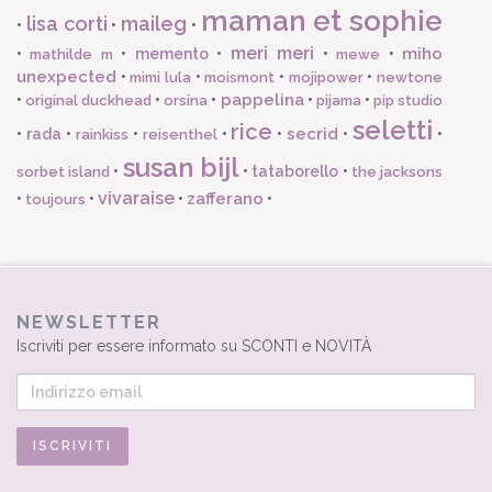
maman et sophie
lisa corti
maileg
•
•
•
meri meri
miho
•
•
memento
•
•
•
mathilde m
mewe
unexpected
•
•
•
•
mimi lula
moismont
mojipower
newtone
pappelina
•
•
•
•
•
original duckhead
orsina
pijama
pip studio
seletti
rice
secrid
•
rada
•
•
•
•
•
•
rainkiss
reisenthel
susan bijl
•
•
tataborello
•
sorbet island
the jacksons
vivaraise
zafferano
•
•
•
•
toujours
NEWSLETTER
Iscriviti per essere informato su SCONTI e NOVITÀ