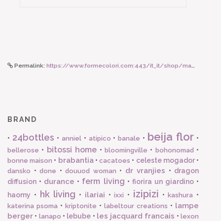
Permalink:
https://www.formecolori.com:443/it_it/shop/maman_et_sophie/orecchini__a_monachella/maman_et_sophie_orecchino_monachella_perla/6630
BRAND
beija flor
24bottles
•
•
•
•
•
•
anniel
atipico
banale
bitossi home
•
•
•
•
bellerose
bloomingville
bohonomad
brabantia
•
•
•
celeste mogador
•
bonne maison
cacatoes
dr vranjies
•
•
•
•
dragon
dansko
done
douuod woman
ferm living
durance
diffusion
•
•
•
fiorira un giardino
•
izipizi
hk living
ilariai
haomy
•
•
•
•
•
•
ixxi
kashura
lampe
•
•
•
katerina psoma
kriptonite
labeltour creations
berger
les jacquard francais
•
•
lebube
•
•
lanapo
lexon