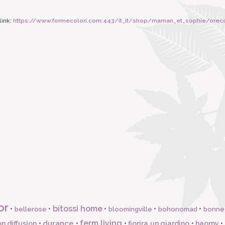
ink:
https://www.formecolori.com:443/it_it/shop/maman_et_sophie/orecchini_a_c
or
bitossi home
•
•
•
•
•
bellerose
bloomingville
bohonomad
bonne
ferm living
durance
n diffusion
•
•
•
fiorira un giardino
•
haomy
•