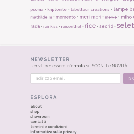
lampe b
•
•
•
psoma
kriptonite
labeltour creations
meri meri
miho 
•
memento
•
•
•
mathilde m
mewe
selet
rice
secrid
rada
•
•
•
•
•
rainkiss
reisenthel
NEWSLETTER
Iscriviti per essere informato su SCONTI e NOVITÀ
ESPLORA
about
shop
showroom
contatti
termini e condizioni
Informativa sulla privacy