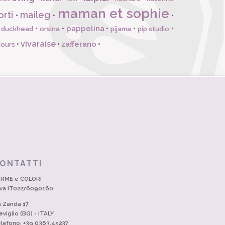
maman et sophie
orti
maileg
•
•
•
pappelina
•
•
•
•
•
l duckhead
orsina
pijama
pip studio
vivaraise
zafferano
•
•
•
jours
ONTATTI
RME e COLORI
Iva IT02276090160
a Zanda 17
eviglio (BG) - ITALY
lefono: +39 0363.45237