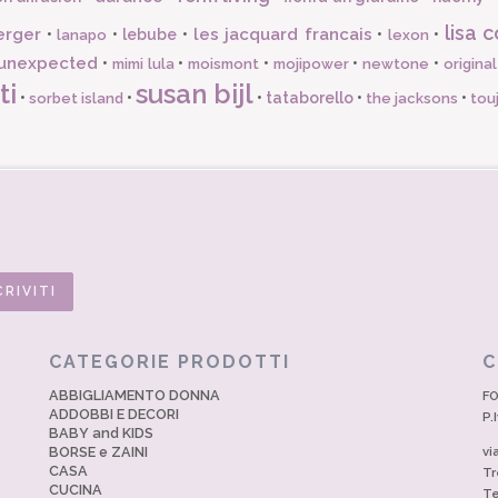
lisa c
erger
les jacquard francais
•
•
lebube
•
•
•
lanapo
lexon
unexpected
•
•
•
•
•
mimi lula
moismont
mojipower
newtone
origina
ti
susan bijl
•
•
•
tataborello
•
•
sorbet island
the jacksons
tou
CATEGORIE PRODOTTI
C
ABBIGLIAMENTO DONNA
FO
ADDOBBI E DECORI
P.
BABY and KIDS
BORSE e ZAINI
vi
CASA
Tr
CUCINA
Te