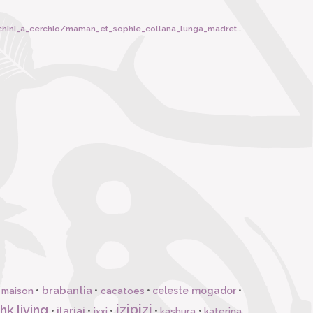
erchio/maman_et_sophie_collana_lunga_madreterra_brown/6699
brabantia
•
•
•
celeste mogador
•
 maison
cacatoes
izipizi
hk living
ilariai
•
•
•
•
•
ixxi
kashura
katerina