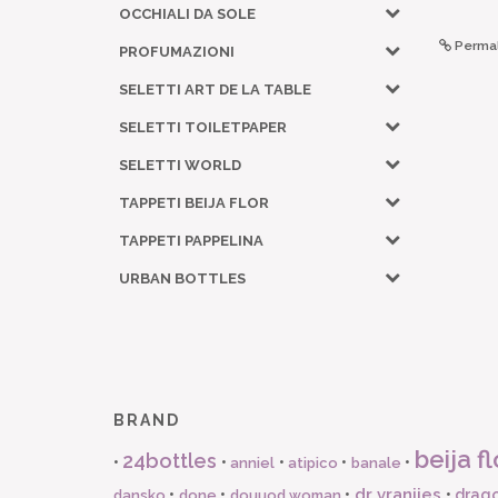
OCCHIALI DA SOLE
Permal
PROFUMAZIONI
SELETTI ART DE LA TABLE
SELETTI TOILETPAPER
SELETTI WORLD
TAPPETI BEIJA FLOR
TAPPETI PAPPELINA
URBAN BOTTLES
BRAND
beija fl
24bottles
•
•
•
•
•
anniel
atipico
banale
dr vranjies
•
•
•
•
drago
dansko
done
douuod woman