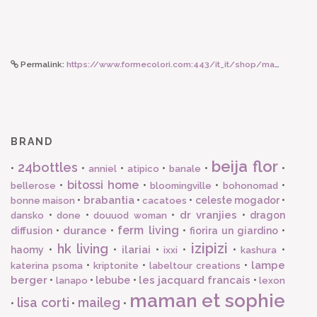
Permalink:
https://www.formecolori.com:443/it_it/shop/maman_et_sophie/orecchini_a_cerchio/maman_et_sophie_orecchino_con_soggetti_portafortuna/6632
BRAND
beija flor
24bottles
•
•
•
•
•
•
anniel
atipico
banale
bitossi home
•
•
•
•
bellerose
bloomingville
bohonomad
brabantia
•
•
•
celeste mogador
•
bonne maison
cacatoes
dr vranjies
•
•
•
•
dragon
dansko
done
douuod woman
ferm living
durance
diffusion
•
•
•
fiorira un giardino
•
izipizi
hk living
ilariai
haomy
•
•
•
•
•
•
ixxi
kashura
lampe
•
•
•
katerina psoma
kriptonite
labeltour creations
berger
les jacquard francais
•
•
lebube
•
•
lanapo
lexon
maman et sophie
lisa corti
maileg
•
•
•