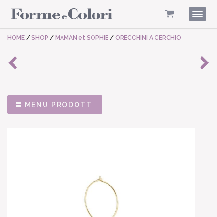
Togg
navig
HOME
/
SHOP
/
MAMAN et SOPHIE
/
ORECCHINI A CERCHIO
MENU PRODOTTI