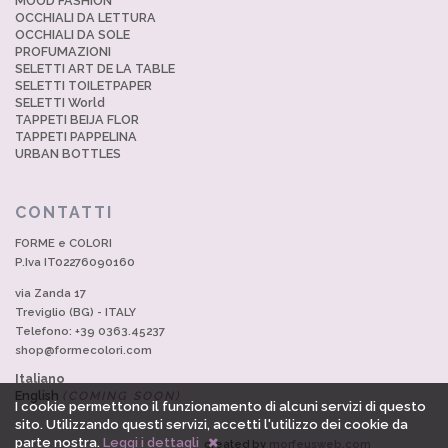
MOOD FASHION
OCCHIALI DA LETTURA
OCCHIALI DA SOLE
PROFUMAZIONI
SELETTI ART DE LA TABLE
SELETTI TOILETPAPER
SELETTI World
TAPPETI BEIJA FLOR
TAPPETI PAPPELINA
URBAN BOTTLES
CONTATTI
FORME e COLORI
P.Iva IT02276090160
via Zanda 17
Treviglio (BG) - ITALY
Telefono: +39 0363.45237
shop@formecolori.com
Italiano
English
(COMING SOON)
I cookie permettono il funzionamento di alcuni servizi di questo
sito. Utilizzando questi servizi, accetti l'utilizzo dei cookie da
parte nostra.
Leggi i dettagli
created by
morfeusweb.com