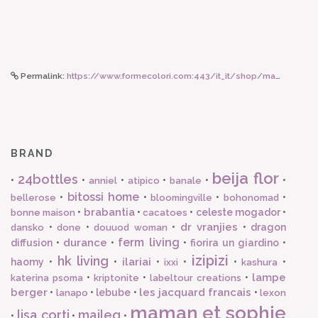
Permalink:
https://www.formecolori.com:443/it_it/shop/maman_et_sophie/orecchini_a_lobo/maman_et_sophie_orecchini_a_lobo_con_cuori/6625
BRAND
beija flor
24bottles
•
•
•
•
•
•
anniel
atipico
banale
bitossi home
•
•
•
•
bellerose
bloomingville
bohonomad
brabantia
•
•
•
celeste mogador
•
bonne maison
cacatoes
dr vranjies
•
•
•
•
dragon
dansko
done
douuod woman
ferm living
durance
diffusion
•
•
•
fiorira un giardino
•
izipizi
hk living
ilariai
haomy
•
•
•
•
•
•
ixxi
kashura
lampe
•
•
•
katerina psoma
kriptonite
labeltour creations
berger
les jacquard francais
•
•
lebube
•
•
lanapo
lexon
maman et sophie
lisa corti
maileg
•
•
•