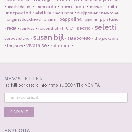
meri meri
miho
•
•
memento
•
•
•
mathilde m
mewe
unexpected
•
•
•
•
mimi lula
moismont
mojipower
newtone
pappelina
•
•
•
•
•
original duckhead
orsina
pijama
pip studio
seletti
rice
secrid
•
rada
•
•
•
•
•
•
rainkiss
reisenthel
susan bijl
•
•
tataborello
•
sorbet island
the jacksons
vivaraise
zafferano
•
•
•
•
toujours
NEWSLETTER
Iscriviti per essere informato su SCONTI e NOVITÀ
ESPLORA