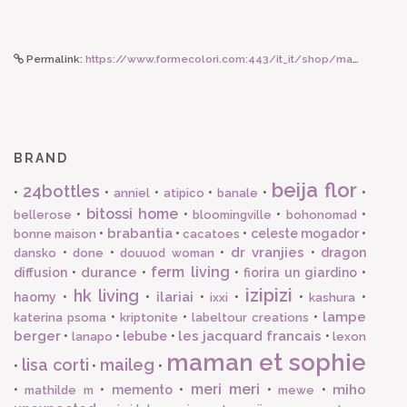
Permalink:
https://www.formecolori.com:443/it_it/shop/maman_et_sophie/orecchini_a_lobo/maman_et_sophie_orecchino_con_aereo/6635
BRAND
beija flor
24bottles
•
•
•
•
•
•
anniel
atipico
banale
bitossi home
•
•
•
•
bellerose
bloomingville
bohonomad
brabantia
•
•
•
celeste mogador
•
bonne maison
cacatoes
dr vranjies
•
•
•
•
dragon
dansko
done
douuod woman
ferm living
durance
diffusion
•
•
•
fiorira un giardino
•
izipizi
hk living
ilariai
haomy
•
•
•
•
•
•
ixxi
kashura
lampe
•
•
•
katerina psoma
kriptonite
labeltour creations
berger
les jacquard francais
•
•
lebube
•
•
lanapo
lexon
maman et sophie
lisa corti
maileg
•
•
•
meri meri
miho
•
•
memento
•
•
•
mathilde m
mewe