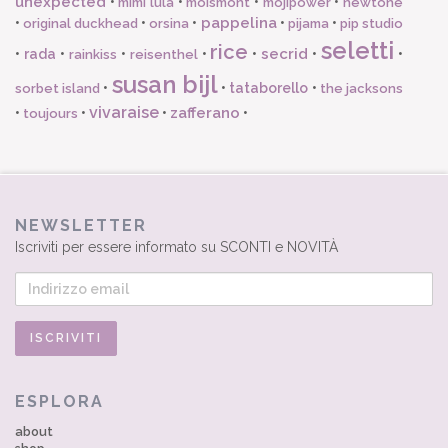
unexpected
•
•
•
•
mimi lula
moismont
mojipower
newtone
pappelina
•
•
•
•
•
original duckhead
orsina
pijama
pip studio
seletti
rice
secrid
•
rada
•
•
•
•
•
•
rainkiss
reisenthel
susan bijl
•
•
tataborello
•
sorbet island
the jacksons
vivaraise
zafferano
•
•
•
•
toujours
NEWSLETTER
Iscriviti per essere informato su SCONTI e NOVITÀ
ESPLORA
about