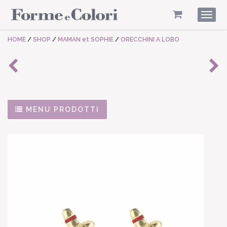
Togg
navig
HOME
/
SHOP
/
MAMAN et SOPHIE
/
ORECCHINI A LOBO
MENU PRODOTTI