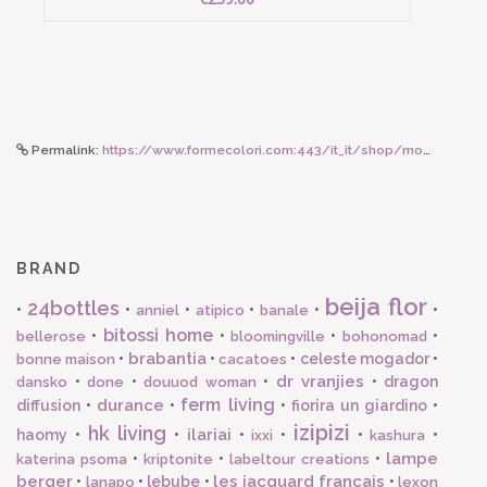
Permalink:
https://www.formecolori.com:443/it_it/shop/mood__fashion/portafogli/secrid_miniwallet_vintage_olive_black/6064
BRAND
beija flor
24bottles
•
•
•
•
•
•
anniel
atipico
banale
bitossi home
•
•
•
•
bellerose
bloomingville
bohonomad
brabantia
•
•
•
celeste mogador
•
bonne maison
cacatoes
dr vranjies
•
•
•
•
dragon
dansko
done
douuod woman
ferm living
durance
diffusion
•
•
•
fiorira un giardino
•
izipizi
hk living
ilariai
haomy
•
•
•
•
•
•
ixxi
kashura
lampe
•
•
•
katerina psoma
kriptonite
labeltour creations
berger
les jacquard francais
•
•
lebube
•
•
lanapo
lexon