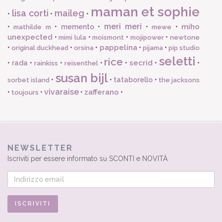
maman et sophie
lisa corti
maileg
•
•
•
meri meri
miho
•
•
memento
•
•
•
mathilde m
mewe
unexpected
•
•
•
•
mimi lula
moismont
mojipower
newtone
pappelina
•
•
•
•
•
original duckhead
orsina
pijama
pip studio
seletti
rice
secrid
•
rada
•
•
•
•
•
•
rainkiss
reisenthel
susan bijl
•
•
tataborello
•
sorbet island
the jacksons
vivaraise
zafferano
•
•
•
•
toujours
NEWSLETTER
Iscriviti per essere informato su SCONTI e NOVITÀ