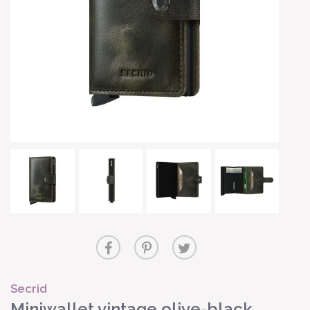
Secrid
Miniwallet vintage olive-black