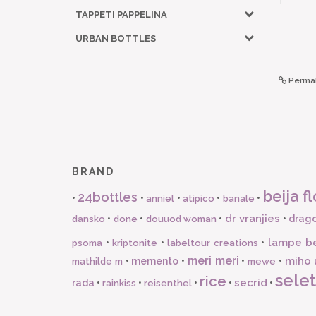
TAPPETI PAPPELINA
URBAN BOTTLES
Permal
BRAND
beija fl
24bottles
•
•
•
•
•
anniel
atipico
banale
dr vranjies
•
•
•
•
drago
dansko
done
douuod woman
lampe b
•
•
•
psoma
kriptonite
labeltour creations
meri meri
miho 
•
memento
•
•
•
mathilde m
mewe
selet
rice
secrid
rada
•
•
•
•
•
rainkiss
reisenthel