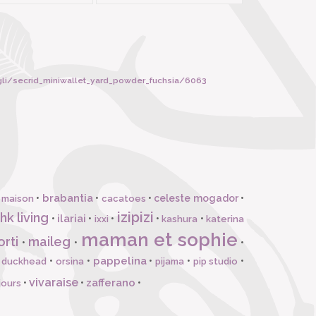
li/secrid_miniwallet_yard_powder_fuchsia/6063
brabantia
•
•
•
celeste mogador
•
 maison
cacatoes
izipizi
hk living
ilariai
•
•
•
•
•
ixxi
kashura
katerina
maman et sophie
orti
maileg
•
•
•
pappelina
•
•
•
•
•
l duckhead
orsina
pijama
pip studio
vivaraise
zafferano
•
•
•
jours