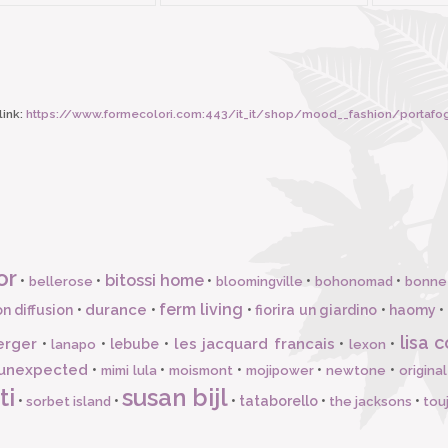
ink:
https://www.formecolori.com:443/it_it/shop/mood__fashion/portafog
or
bitossi home
•
•
•
•
•
bellerose
bloomingville
bohonomad
bonne
ferm living
durance
n diffusion
•
•
•
fiorira un giardino
•
haomy
•
lisa c
erger
les jacquard francais
•
•
lebube
•
•
•
lanapo
lexon
unexpected
•
•
•
•
•
mimi lula
moismont
mojipower
newtone
origina
ti
susan bijl
•
•
•
tataborello
•
•
sorbet island
the jacksons
tou