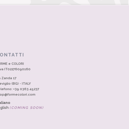
ONTATTI
RME e COLORI
Iva IT02276090160
a Zanda 17
eviglio (BG) - ITALY
lefono: +39 0363.45237
op@formecolori.com
aliano
glish
(COMING SOON)