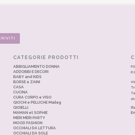
CATEGORIE PRODOTTI
C
ABBIGLIAMENTO DONNA
FO
ADDOBBI E DECORI
P.
BABY and KIDS
BORSE e ZAINI
vi
CASA
Tr
CUCINA
Te
CURA CORPO e VISO
sh
GIOCHI e PELUCHE Maileg
GIOIELLI
It
MAMAN et SOPHIE
En
MERI MERI PARTY
MOOD FASHION
OCCHIALI DA LETTURA
OCCHIALI DA SOLE