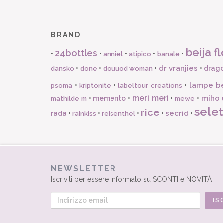
BRAND
beija fl
24bottles
•
•
•
•
•
anniel
atipico
banale
dr vranjies
•
•
•
•
drago
dansko
done
douuod woman
lampe b
•
•
•
psoma
kriptonite
labeltour creations
meri meri
miho 
•
memento
•
•
•
mathilde m
mewe
selet
rice
secrid
rada
•
•
•
•
•
rainkiss
reisenthel
NEWSLETTER
Iscriviti per essere informato su SCONTI e NOVITÀ