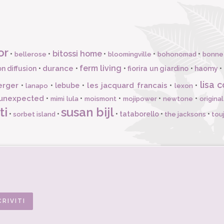
or
bitossi home
•
•
•
•
•
bellerose
bloomingville
bohonomad
bonne
ferm living
durance
n diffusion
•
•
•
fiorira un giardino
•
haomy
•
lisa c
erger
les jacquard francais
•
•
lebube
•
•
•
lanapo
lexon
unexpected
•
•
•
•
•
mimi lula
moismont
mojipower
newtone
origina
ti
susan bijl
•
•
•
tataborello
•
•
sorbet island
the jacksons
tou