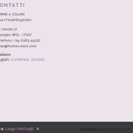
ONTATTI
RME e COLORI
Iva IT02276090160
a Zanda 17
eviglio (BG) - ITALY
lefono: +39 0363.45237
op@formecolori.com
aliano
glish
(COMING SOON)
ra.
Leggi i dettagli
created by
morfeusweb.com