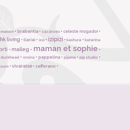
brabantia
•
•
•
celeste mogador
•
 maison
cacatoes
izipizi
hk living
ilariai
•
•
•
•
•
ixxi
kashura
katerina
maman et sophie
orti
maileg
•
•
•
pappelina
•
•
•
•
•
l duckhead
orsina
pijama
pip studio
vivaraise
zafferano
•
•
•
jours