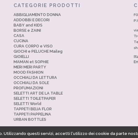
CATEGORIE PRODOTTI
C
ABBIGLIAMENTO DONNA
FO
ADDOBBI E DECORI
P.
BABY and KIDS
BORSE e ZAINI
vi
CASA
Tr
CUCINA
Te
CURA CORPO e VISO
sh
GIOCHI e PELUCHE Maileg
GIOIELLI
It
MAMAN et SOPHIE
En
MERI MERI PARTY
MOOD FASHION
OCCHIALI DA LETTURA
OCCHIALI DA SOLE
PROFUMAZIONI
SELETTI ART DE LA TABLE
SELETTI TOILETPAPER
SELETTI World
TAPPETI BEIJA FLOR
TAPPETI PAPPELINA
URBAN BOTTLES
. Utilizzando questi servizi, accetti l'utilizzo dei cookie da parte nost