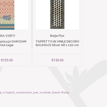
LISA CORTI
Beija Flor
 50x150 DAM DAM
TAPPETTO IN VINILE DECORO
red sage
BAUHAUS Silver 68 x 120 cm
€105.00
€130.00
a_c/izipizi_cordoncino_per_occhiali_black/6405