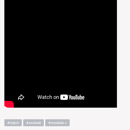
#izipizi
#occhiali
#modello c