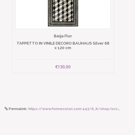
Beija Flor
TAPPETTO IN VINILE DECORO BAUHAUS Silver 68
x 120 cm
€130.00
Permalink:
https://www.formecolori.com:443/it_it/shop/occhiali_da_lettura/forma_c/izipizi_occhiale_lms_mod_c_black/6346