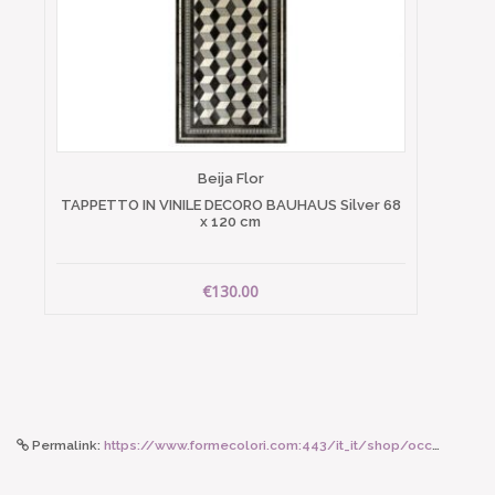
Beija Flor
TAPPETTO IN VINILE DECORO BAUHAUS Silver 68
x 120 cm
€130.00
Permalink:
https://www.formecolori.com:443/it_it/shop/occhiali_da_lettura/forma_c/izipizi_occhiale_sun_mod_c_black/6358