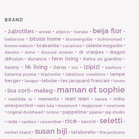
BRAND
beija flor
24bottles
•
•
•
•
•
•
anniel
atipico
banale
bitossi home
•
•
•
•
bellerose
bloomingville
bohonomad
brabantia
•
•
•
celeste mogador
•
bonne maison
cacatoes
dr vranjies
•
•
•
•
dragon
dansko
done
douuod woman
ferm living
durance
diffusion
•
•
•
fiorira un giardino
•
izipizi
hk living
ilariai
haomy
•
•
•
•
•
•
ixxi
kashura
lampe
•
•
•
katerina psoma
kriptonite
labeltour creations
berger
les jacquard francais
•
•
lebube
•
•
lanapo
lexon
maman et sophie
lisa corti
maileg
•
•
•
meri meri
miho
•
•
memento
•
•
•
mathilde m
mewe
unexpected
•
•
•
•
mimi lula
moismont
mojipower
newtone
pappelina
•
•
•
•
•
original duckhead
orsina
pijama
pip studio
seletti
rice
secrid
•
rada
•
•
•
•
•
•
rainkiss
reisenthel
susan bijl
•
•
tataborello
•
sorbet island
the jacksons