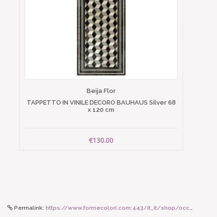
Beija Flor
TAPPETTO IN VINILE DECORO BAUHAUS Silver 68
x 120 cm
€130.00
Permalink:
https://www.formecolori.com:443/it_it/shop/occhiali_da_lettura/forma_c/izipizi_occhiale_sun_mod_c_tortoise/6359