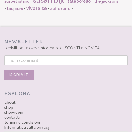
susan bijl
•
•
tataborello
•
sorbet island
the jacksons
vivaraise
zafferano
•
•
•
•
toujours
NEWSLETTER
Iscriviti per essere informato su SCONTI e NOVITÀ
ESPLORA
about
shop
showroom
contatti
termini e condizioni
Informativa sulla privacy