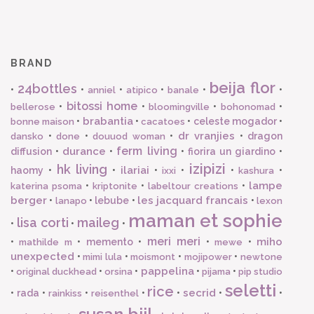
BRAND
beija flor
24bottles
•
•
•
•
•
•
anniel
atipico
banale
bitossi home
•
•
•
•
bellerose
bloomingville
bohonomad
brabantia
•
•
•
celeste mogador
•
bonne maison
cacatoes
dr vranjies
•
•
•
•
dragon
dansko
done
douuod woman
ferm living
durance
diffusion
•
•
•
fiorira un giardino
•
izipizi
hk living
ilariai
haomy
•
•
•
•
•
•
ixxi
kashura
lampe
•
•
•
katerina psoma
kriptonite
labeltour creations
berger
les jacquard francais
•
•
lebube
•
•
lanapo
lexon
maman et sophie
lisa corti
maileg
•
•
•
meri meri
miho
•
•
memento
•
•
•
mathilde m
mewe
unexpected
•
•
•
•
mimi lula
moismont
mojipower
newtone
pappelina
•
•
•
•
•
original duckhead
orsina
pijama
pip studio
seletti
rice
secrid
•
rada
•
•
•
•
•
•
rainkiss
reisenthel