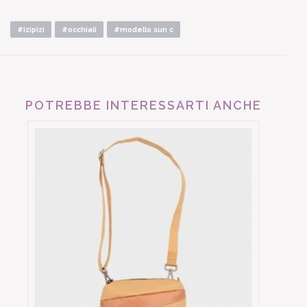
#izipizi
#occhiali
#modello sun c
POTREBBE INTERESSARTI ANCHE