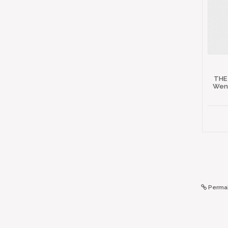
THE
Wena
Permal