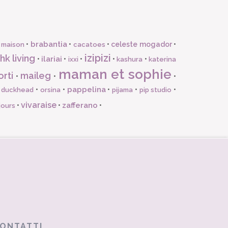
brabantia
•
•
•
celeste mogador
•
 maison
cacatoes
izipizi
hk living
ilariai
•
•
•
•
•
ixxi
kashura
katerina
maman et sophie
orti
maileg
•
•
•
pappelina
•
•
•
•
•
l duckhead
orsina
pijama
pip studio
vivaraise
zafferano
•
•
•
jours
ONTATTI