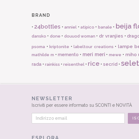
BRAND
beija fl
24bottles
•
•
•
•
•
anniel
atipico
banale
dr vranjies
•
•
•
•
drago
dansko
done
douuod woman
lampe b
•
•
•
psoma
kriptonite
labeltour creations
meri meri
miho 
•
memento
•
•
•
mathilde m
mewe
selet
rice
secrid
rada
•
•
•
•
•
rainkiss
reisenthel
NEWSLETTER
Iscriviti per essere informato su SCONTI e NOVITÀ
ESPLORA