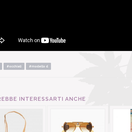
#occhiali
#modello d
EBBE INTERESSARTI ANCHE