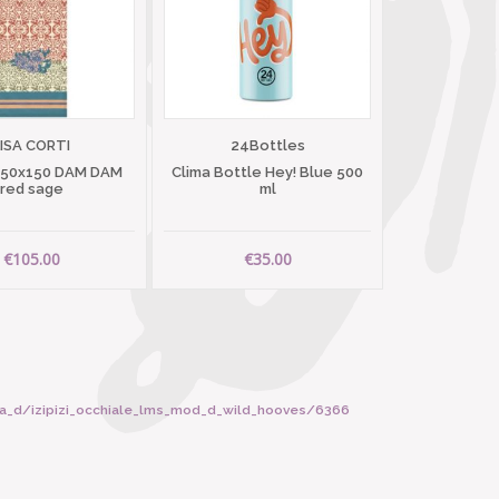
LISA CORTI
24Bottles
 50x150 DAM DAM
Clima Bottle Hey! Blue 500
red sage
ml
€105.00
€35.00
rma_d/izipizi_occhiale_lms_mod_d_wild_hooves/6366