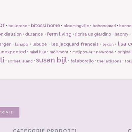
or
bitossi home
•
•
•
•
•
bellerose
bloomingville
bohonomad
bonne
ferm living
durance
n diffusion
•
•
•
fiorira un giardino
•
haomy
•
lisa c
erger
les jacquard francais
•
•
lebube
•
•
•
lanapo
lexon
unexpected
•
•
•
•
•
mimi lula
moismont
mojipower
newtone
origina
ti
susan bijl
•
•
•
tataborello
•
•
sorbet island
the jacksons
tou
CATEGORIE PRODOTTI
C