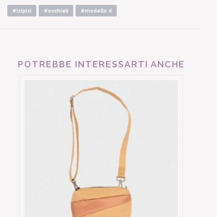
#izipizi
#occhiali
#modello d
POTREBBE INTERESSARTI ANCHE