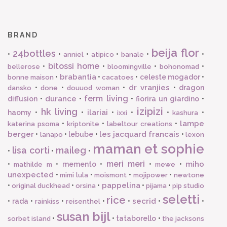
BRAND
beija flor
24bottles
•
•
•
•
•
•
anniel
atipico
banale
bitossi home
•
•
•
•
bellerose
bloomingville
bohonomad
brabantia
•
•
•
celeste mogador
•
bonne maison
cacatoes
dr vranjies
•
•
•
•
dragon
dansko
done
douuod woman
ferm living
durance
diffusion
•
•
•
fiorira un giardino
•
izipizi
hk living
ilariai
haomy
•
•
•
•
•
•
ixxi
kashura
lampe
•
•
•
katerina psoma
kriptonite
labeltour creations
berger
les jacquard francais
•
•
lebube
•
•
lanapo
lexon
maman et sophie
lisa corti
maileg
•
•
•
meri meri
miho
•
•
memento
•
•
•
mathilde m
mewe
unexpected
•
•
•
•
mimi lula
moismont
mojipower
newtone
pappelina
•
•
•
•
•
original duckhead
orsina
pijama
pip studio
seletti
rice
secrid
•
rada
•
•
•
•
•
•
rainkiss
reisenthel
susan bijl
•
•
tataborello
•
sorbet island
the jacksons