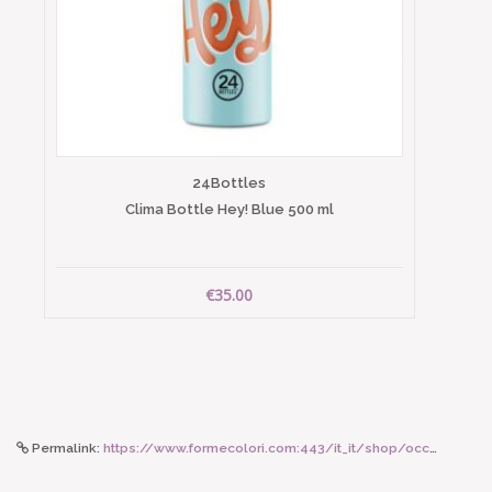
24Bottles
Clima Bottle Hey! Blue 500 ml
€35.00
Permalink:
https://www.formecolori.com:443/it_it/shop/occhiali_da_lettura/forma_d/izipizi_occhiale_sun_mod_d_polarizzato_green_fields/6377