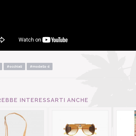
#occhiali
#modello d
EBBE INTERESSARTI ANCHE