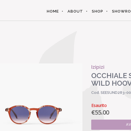
HOME
ABOUT
SHOP
SHOWR
Izipizi
OCCHIALE 
WILD HOO
Cod. SEESUND283-0
Esaurito
€
55.00
A