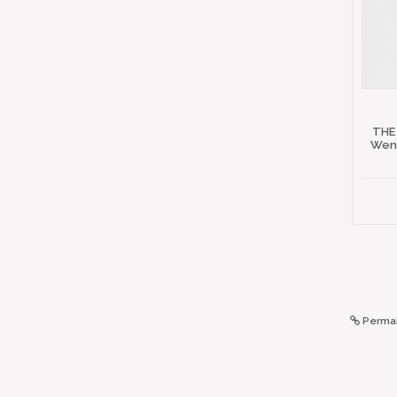
THE
Wena
Permal