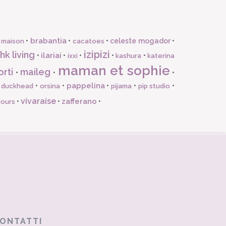
brabantia
•
•
•
celeste mogador
•
 maison
cacatoes
izipizi
hk living
ilariai
•
•
•
•
•
ixxi
kashura
katerina
maman et sophie
orti
maileg
•
•
•
pappelina
•
•
•
•
•
l duckhead
orsina
pijama
pip studio
vivaraise
zafferano
•
•
•
jours
ONTATTI