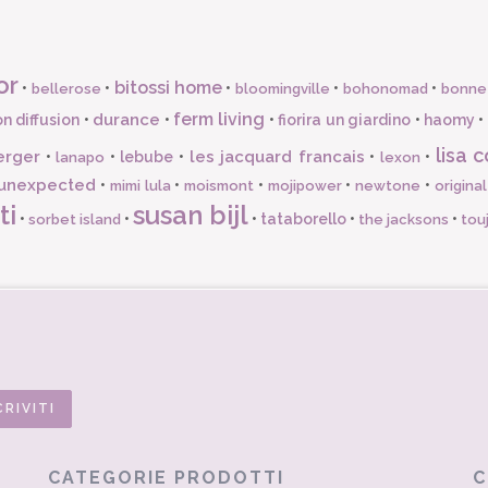
or
bitossi home
•
•
•
•
•
bellerose
bloomingville
bohonomad
bonne
ferm living
durance
n diffusion
•
•
•
fiorira un giardino
•
haomy
•
lisa c
erger
les jacquard francais
•
•
lebube
•
•
•
lanapo
lexon
unexpected
•
•
•
•
•
mimi lula
moismont
mojipower
newtone
origina
ti
susan bijl
•
•
•
tataborello
•
•
sorbet island
the jacksons
tou
CATEGORIE PRODOTTI
C