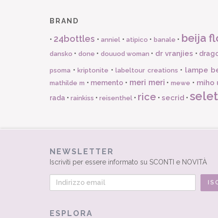
BRAND
beija fl
24bottles
•
•
•
•
•
anniel
atipico
banale
dr vranjies
•
•
•
•
drago
dansko
done
douuod woman
lampe b
•
•
•
psoma
kriptonite
labeltour creations
meri meri
miho 
•
memento
•
•
•
mathilde m
mewe
selet
rice
secrid
rada
•
•
•
•
•
rainkiss
reisenthel
NEWSLETTER
Iscriviti per essere informato su SCONTI e NOVITÀ
ESPLORA