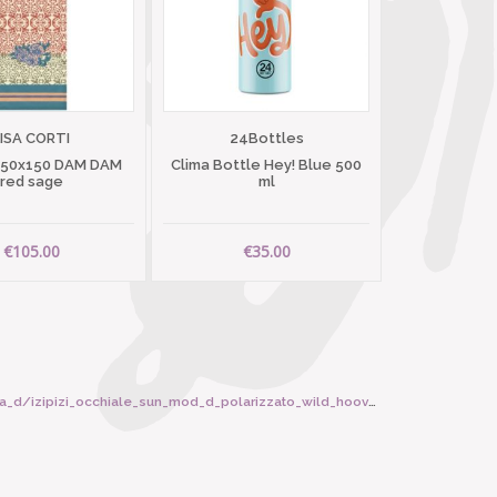
LISA CORTI
24Bottles
 50x150 DAM DAM
Clima Bottle Hey! Blue 500
red sage
ml
€105.00
€35.00
/izipizi_occhiale_sun_mod_d_polarizzato_wild_hooves/6376