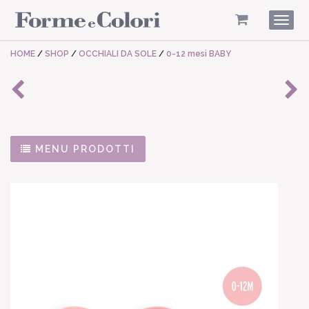
Togg
navig
HOME
/
SHOP
/
OCCHIALI DA SOLE
/
0-12 mesi BABY
MENU PRODOTTI