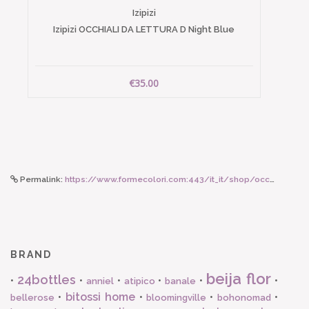
Izipizi
Izipizi OCCHIALI DA LETTURA D Night Blue
€35.00
Permalink:
https://www.formecolori.com:443/it_it/shop/occhiali_da_sole/0-12_mesi_baby/izipizi_occhiali_da_sole_baby_0_9_pastel_pink/1554
BRAND
beija flor
24bottles
•
•
•
•
•
•
anniel
atipico
banale
bitossi home
•
•
•
•
bellerose
bloomingville
bohonomad