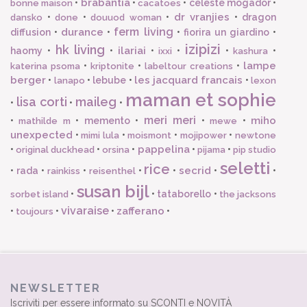
brabantia
•
•
•
celeste mogador
•
bonne maison
cacatoes
dr vranjies
•
•
•
•
dragon
dansko
done
douuod woman
ferm living
durance
diffusion
•
•
•
fiorira un giardino
•
izipizi
hk living
ilariai
haomy
•
•
•
•
•
•
ixxi
kashura
lampe
•
•
•
katerina psoma
kriptonite
labeltour creations
berger
les jacquard francais
•
•
lebube
•
•
lanapo
lexon
maman et sophie
lisa corti
maileg
•
•
•
meri meri
miho
•
•
memento
•
•
•
mathilde m
mewe
unexpected
•
•
•
•
mimi lula
moismont
mojipower
newtone
pappelina
•
•
•
•
•
original duckhead
orsina
pijama
pip studio
seletti
rice
secrid
•
rada
•
•
•
•
•
•
rainkiss
reisenthel
susan bijl
•
•
tataborello
•
sorbet island
the jacksons
vivaraise
zafferano
•
•
•
•
toujours
NEWSLETTER
Iscriviti per essere informato su SCONTI e NOVITÀ