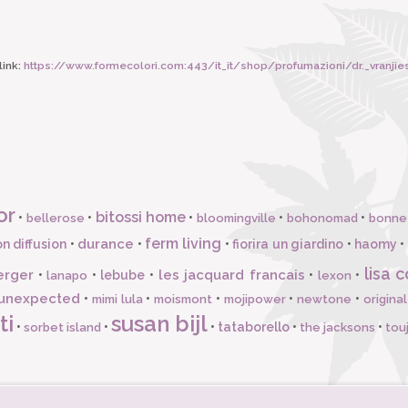
ink:
https://www.formecolori.com:443/it_it/shop/profumazioni/dr._vranjies/dr_
or
bitossi home
•
•
•
•
•
bellerose
bloomingville
bohonomad
bonne
ferm living
durance
n diffusion
•
•
•
fiorira un giardino
•
haomy
•
lisa c
erger
les jacquard francais
•
•
lebube
•
•
•
lanapo
lexon
unexpected
•
•
•
•
•
mimi lula
moismont
mojipower
newtone
origina
ti
susan bijl
•
•
•
tataborello
•
•
sorbet island
the jacksons
tou