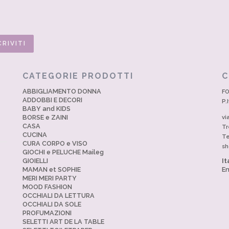
CATEGORIE PRODOTTI
C
ABBIGLIAMENTO DONNA
FO
ADDOBBI E DECORI
P.
BABY and KIDS
BORSE e ZAINI
vi
CASA
Tr
CUCINA
Te
CURA CORPO e VISO
sh
GIOCHI e PELUCHE Maileg
GIOIELLI
It
MAMAN et SOPHIE
En
MERI MERI PARTY
MOOD FASHION
OCCHIALI DA LETTURA
OCCHIALI DA SOLE
PROFUMAZIONI
SELETTI ART DE LA TABLE