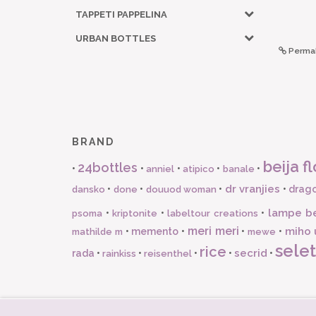
TAPPETI PAPPELINA
URBAN BOTTLES
Permal
BRAND
beija fl
24bottles
•
•
•
•
•
anniel
atipico
banale
dr vranjies
•
•
•
•
drago
dansko
done
douuod woman
lampe b
•
•
•
psoma
kriptonite
labeltour creations
meri meri
miho 
•
memento
•
•
•
mathilde m
mewe
selet
rice
secrid
rada
•
•
•
•
•
rainkiss
reisenthel