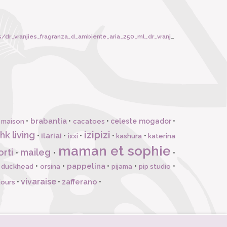
vranjies_fragranza_d_ambiente_aria_250_ml_dr_vranjies/6230
brabantia
•
•
•
celeste mogador
•
 maison
cacatoes
izipizi
hk living
ilariai
•
•
•
•
•
ixxi
kashura
katerina
maman et sophie
orti
maileg
•
•
•
pappelina
•
•
•
•
•
l duckhead
orsina
pijama
pip studio
vivaraise
zafferano
•
•
•
jours