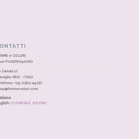
ONTATTI
RME e COLORI
Iva IT02276090160
a Zanda 17
eviglio (BG) - ITALY
lefono: +39 0363.45237
op@formecolori.com
aliano
glish
(COMING SOON)