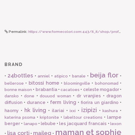
Permalink:
https://www.formecolori.com:443/it_it/shop/profumazioni/dr._vranjies/dr_vranjies_fragranza_d_ambiente_giardino_di_boboli_100ml_dr_vranjies/6242
BRAND
beija flor
24bottles
•
•
•
•
•
•
anniel
atipico
banale
bitossi home
•
•
•
•
bellerose
bloomingville
bohonomad
brabantia
•
•
•
celeste mogador
•
bonne maison
cacatoes
dr vranjies
•
•
•
•
dragon
dansko
done
douuod woman
ferm living
durance
diffusion
•
•
•
fiorira un giardino
•
izipizi
hk living
ilariai
haomy
•
•
•
•
•
•
ixxi
kashura
lampe
•
•
•
katerina psoma
kriptonite
labeltour creations
berger
les jacquard francais
•
•
lebube
•
•
lanapo
lexon
maman et sophie
lisa corti
maileg
•
•
•