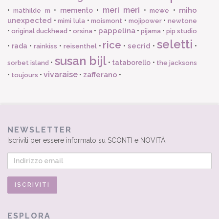
meri meri
miho
•
•
memento
•
•
•
mathilde m
mewe
unexpected
•
•
•
•
mimi lula
moismont
mojipower
newtone
pappelina
•
•
•
•
•
original duckhead
orsina
pijama
pip studio
seletti
rice
secrid
•
rada
•
•
•
•
•
•
rainkiss
reisenthel
susan bijl
•
•
tataborello
•
sorbet island
the jacksons
vivaraise
zafferano
•
•
•
•
toujours
NEWSLETTER
Iscriviti per essere informato su SCONTI e NOVITÀ
ESPLORA