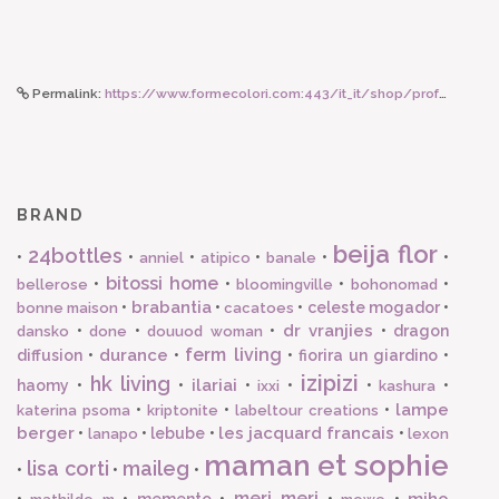
Permalink:
https://www.formecolori.com:443/it_it/shop/profumazioni/dr._vranjies/dr_vranjies_fragranza_d_ambiente_mirra_zafferano_500_ml_dr_vranjies/6220
BRAND
beija flor
24bottles
•
•
•
•
•
•
anniel
atipico
banale
bitossi home
•
•
•
•
bellerose
bloomingville
bohonomad
brabantia
•
•
•
celeste mogador
•
bonne maison
cacatoes
dr vranjies
•
•
•
•
dragon
dansko
done
douuod woman
ferm living
durance
diffusion
•
•
•
fiorira un giardino
•
izipizi
hk living
ilariai
haomy
•
•
•
•
•
•
ixxi
kashura
lampe
•
•
•
katerina psoma
kriptonite
labeltour creations
berger
les jacquard francais
•
•
lebube
•
•
lanapo
lexon
maman et sophie
lisa corti
maileg
•
•
•
meri meri
miho
•
•
memento
•
•
•