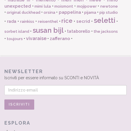
mathilde m
mewe
unexpected
•
•
•
•
mimi lula
moismont
mojipower
newtone
pappelina
•
•
•
•
•
original duckhead
orsina
pijama
pip studio
seletti
rice
secrid
•
rada
•
•
•
•
•
•
rainkiss
reisenthel
susan bijl
•
•
tataborello
•
sorbet island
the jacksons
vivaraise
zafferano
•
•
•
•
toujours
NEWSLETTER
Iscriviti per essere informato su SCONTI e NOVITÀ
ESPLORA