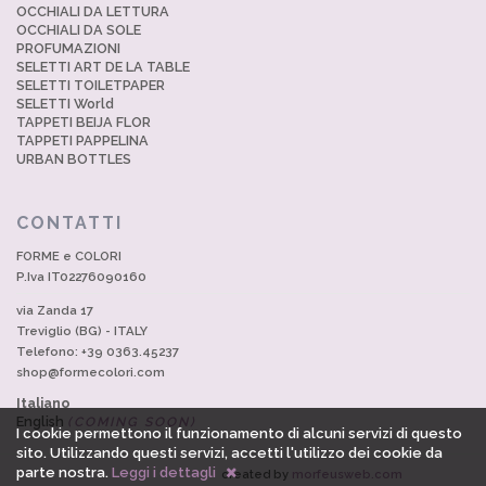
OCCHIALI DA LETTURA
OCCHIALI DA SOLE
PROFUMAZIONI
SELETTI ART DE LA TABLE
SELETTI TOILETPAPER
SELETTI World
TAPPETI BEIJA FLOR
TAPPETI PAPPELINA
URBAN BOTTLES
CONTATTI
FORME e COLORI
P.Iva IT02276090160
via Zanda 17
Treviglio (BG) - ITALY
Telefono: +39 0363.45237
shop@formecolori.com
Italiano
English
(COMING SOON)
I cookie permettono il funzionamento di alcuni servizi di questo
sito. Utilizzando questi servizi, accetti l'utilizzo dei cookie da
parte nostra.
Leggi i dettagli
created by
morfeusweb.com