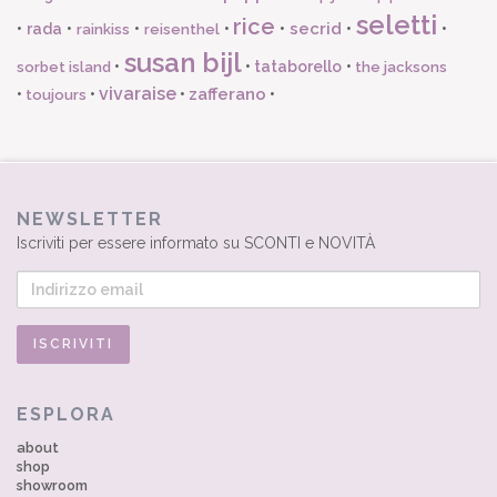
seletti
rice
secrid
•
rada
•
•
•
•
•
•
rainkiss
reisenthel
susan bijl
•
•
tataborello
•
sorbet island
the jacksons
vivaraise
zafferano
•
•
•
•
toujours
NEWSLETTER
Iscriviti per essere informato su SCONTI e NOVITÀ
ESPLORA
about
shop
showroom