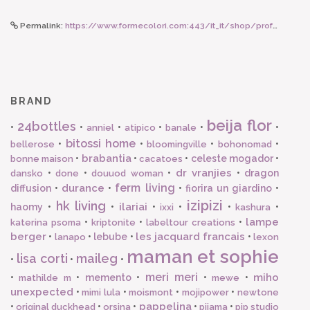
Permalink:
https://www.formecolori.com:443/it_it/shop/profumazioni/dr._vranjies/dr_vranjies_fragranza_d_ambiente_velvet_saffron_500_ml_dr_vranjies/6214
BRAND
beija flor
24bottles
•
•
•
•
•
•
anniel
atipico
banale
bitossi home
•
•
•
•
bellerose
bloomingville
bohonomad
brabantia
•
•
•
celeste mogador
•
bonne maison
cacatoes
dr vranjies
•
•
•
•
dragon
dansko
done
douuod woman
ferm living
durance
diffusion
•
•
•
fiorira un giardino
•
izipizi
hk living
ilariai
haomy
•
•
•
•
•
•
ixxi
kashura
lampe
•
•
•
katerina psoma
kriptonite
labeltour creations
berger
les jacquard francais
•
•
lebube
•
•
lanapo
lexon
maman et sophie
lisa corti
maileg
•
•
•
meri meri
miho
•
•
memento
•
•
•
mathilde m
mewe
unexpected
•
•
•
•
mimi lula
moismont
mojipower
newtone
pappelina
•
•
•
•
•
original duckhead
orsina
pijama
pip studio