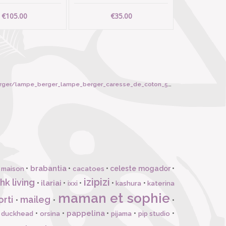
€105.00
€35.00
er_lampe_berger_caresse_de_coton_500ml_ricarica_per_lampe_/6330
brabantia
•
•
•
celeste mogador
•
 maison
cacatoes
izipizi
hk living
ilariai
•
•
•
•
•
ixxi
kashura
katerina
maman et sophie
orti
maileg
•
•
•
pappelina
•
•
•
•
•
l duckhead
orsina
pijama
pip studio