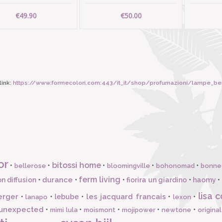
€49.90
€50.00
ink:
https://www.formecolori.com:443/it_it/shop/profumazioni/lampe_berger/lampe_berg
or
bitossi home
•
•
•
•
•
bellerose
bloomingville
bohonomad
bonne
ferm living
durance
n diffusion
•
•
•
fiorira un giardino
•
haomy
•
lisa c
erger
les jacquard francais
•
•
lebube
•
•
•
lanapo
lexon
unexpected
•
•
•
•
•
mimi lula
moismont
mojipower
newtone
origina