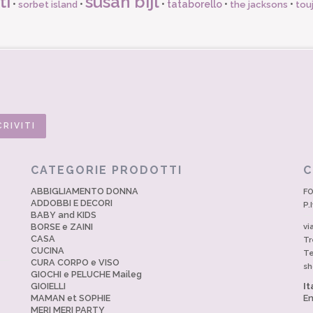
ti
susan bijl
•
•
•
tataborello
•
•
sorbet island
the jacksons
tou
CATEGORIE PRODOTTI
C
ABBIGLIAMENTO DONNA
FO
ADDOBBI E DECORI
P.
BABY and KIDS
BORSE e ZAINI
vi
CASA
Tr
CUCINA
Te
CURA CORPO e VISO
sh
GIOCHI e PELUCHE Maileg
GIOIELLI
It
MAMAN et SOPHIE
En
MERI MERI PARTY