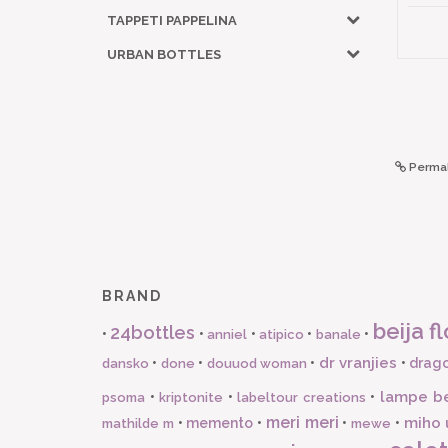
TAPPETI PAPPELINA
URBAN BOTTLES
Permal
BRAND
beija fl
24bottles
•
•
•
•
•
anniel
atipico
banale
dr vranjies
•
•
•
•
drago
dansko
done
douuod woman
lampe b
•
•
•
psoma
kriptonite
labeltour creations
meri meri
miho 
•
memento
•
•
•
mathilde m
mewe