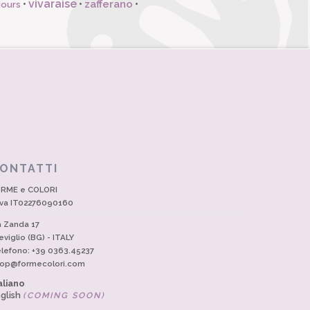
vivaraise
zafferano
•
•
•
jours
ONTATTI
RME e COLORI
Iva IT02276090160
a Zanda 17
eviglio (BG) - ITALY
lefono: +39 0363.45237
op@formecolori.com
aliano
glish
(COMING SOON)