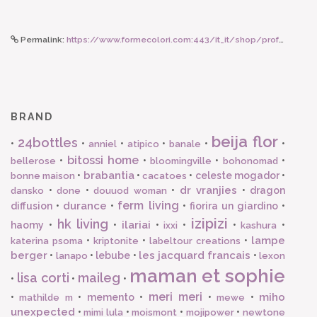
Permalink:
https://www.formecolori.com:443/it_it/shop/profumazioni/lampe_berger/lampe_berger_lampe_berger_collezione_enigma_marron/6301
BRAND
beija flor
24bottles
•
•
•
•
•
•
anniel
atipico
banale
bitossi home
•
•
•
•
bellerose
bloomingville
bohonomad
brabantia
•
•
•
celeste mogador
•
bonne maison
cacatoes
dr vranjies
•
•
•
•
dragon
dansko
done
douuod woman
ferm living
durance
diffusion
•
•
•
fiorira un giardino
•
izipizi
hk living
ilariai
haomy
•
•
•
•
•
•
ixxi
kashura
lampe
•
•
•
katerina psoma
kriptonite
labeltour creations
berger
les jacquard francais
•
•
lebube
•
•
lanapo
lexon
maman et sophie
lisa corti
maileg
•
•
•
meri meri
miho
•
•
memento
•
•
•
mathilde m
mewe
unexpected
•
•
•
•
mimi lula
moismont
mojipower
newtone