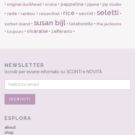
pappelina
•
•
•
•
•
original duckhead
orsina
pijama
pip studio
seletti
rice
secrid
•
rada
•
•
•
•
•
•
rainkiss
reisenthel
susan bijl
•
•
tataborello
•
sorbet island
the jacksons
vivaraise
zafferano
•
•
•
•
toujours
NEWSLETTER
Iscriviti per essere informato su SCONTI e NOVITÀ
ESPLORA
about
shop