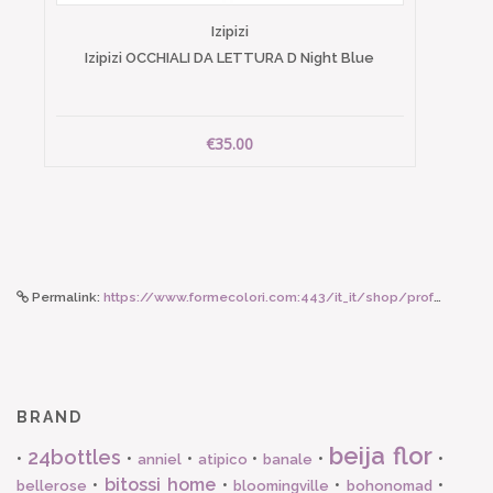
Izipizi
Izipizi OCCHIALI DA LETTURA D Night Blue
€35.00
Permalink:
https://www.formecolori.com:443/it_it/shop/profumazioni/lampe_berger/lampe_berger_lampe_berger_diffusore_elettrico_sphere_475ml_the_blanc_purete/6329
BRAND
beija flor
24bottles
•
•
•
•
•
•
anniel
atipico
banale
bitossi home
•
•
•
•
bellerose
bloomingville
bohonomad