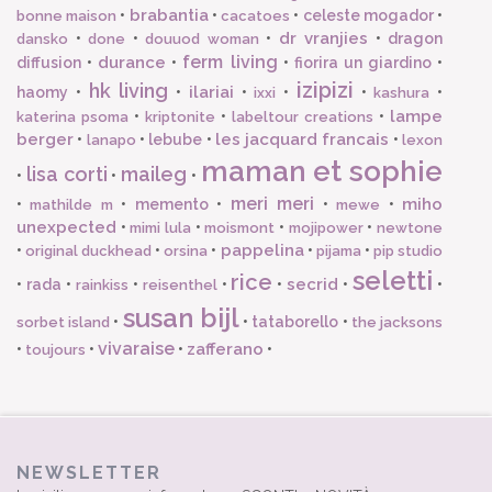
brabantia
•
•
•
celeste mogador
•
bonne maison
cacatoes
dr vranjies
•
•
•
•
dragon
dansko
done
douuod woman
ferm living
durance
diffusion
•
•
•
fiorira un giardino
•
izipizi
hk living
ilariai
haomy
•
•
•
•
•
•
ixxi
kashura
lampe
•
•
•
katerina psoma
kriptonite
labeltour creations
berger
les jacquard francais
•
•
lebube
•
•
lanapo
lexon
maman et sophie
lisa corti
maileg
•
•
•
meri meri
miho
•
•
memento
•
•
•
mathilde m
mewe
unexpected
•
•
•
•
mimi lula
moismont
mojipower
newtone
pappelina
•
•
•
•
•
original duckhead
orsina
pijama
pip studio
seletti
rice
secrid
•
rada
•
•
•
•
•
•
rainkiss
reisenthel
susan bijl
•
•
tataborello
•
sorbet island
the jacksons
vivaraise
zafferano
•
•
•
•
toujours
NEWSLETTER