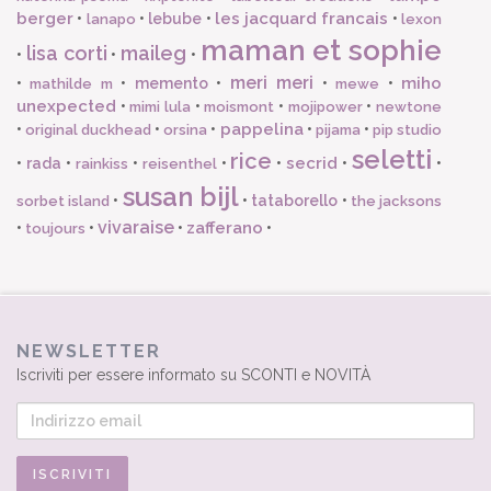
berger
les jacquard francais
•
•
lebube
•
•
lanapo
lexon
maman et sophie
lisa corti
maileg
•
•
•
meri meri
miho
•
•
memento
•
•
•
mathilde m
mewe
unexpected
•
•
•
•
mimi lula
moismont
mojipower
newtone
pappelina
•
•
•
•
•
original duckhead
orsina
pijama
pip studio
seletti
rice
secrid
•
rada
•
•
•
•
•
•
rainkiss
reisenthel
susan bijl
•
•
tataborello
•
sorbet island
the jacksons
vivaraise
zafferano
•
•
•
•
toujours
NEWSLETTER
Iscriviti per essere informato su SCONTI e NOVITÀ