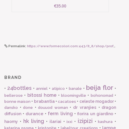
€35.00
Permalink:
https://www.formecolori.com:443/it_it/shop/profumazioni/lampe_berger/lampe_berger_lampe_berger_poussiere_d_ambre_1l_ricarica_per_lampe_/6325
BRAND
beija flor
24bottles
•
•
•
•
•
•
anniel
atipico
banale
bitossi home
•
•
•
•
bellerose
bloomingville
bohonomad
brabantia
•
•
•
celeste mogador
•
bonne maison
cacatoes
dr vranjies
•
•
•
•
dragon
dansko
done
douuod woman
ferm living
durance
diffusion
•
•
•
fiorira un giardino
•
izipizi
hk living
ilariai
haomy
•
•
•
•
•
•
ixxi
kashura
lampe
•
•
•
katerina psoma
kriptonite
labeltour creations