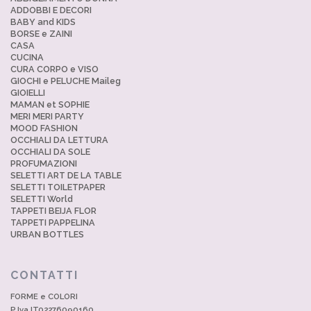
ADDOBBI E DECORI
BABY and KIDS
BORSE e ZAINI
CASA
CUCINA
CURA CORPO e VISO
GIOCHI e PELUCHE Maileg
GIOIELLI
MAMAN et SOPHIE
MERI MERI PARTY
MOOD FASHION
OCCHIALI DA LETTURA
OCCHIALI DA SOLE
PROFUMAZIONI
SELETTI ART DE LA TABLE
SELETTI TOILETPAPER
SELETTI World
TAPPETI BEIJA FLOR
TAPPETI PAPPELINA
URBAN BOTTLES
CONTATTI
FORME e COLORI
P.Iva IT02276090160