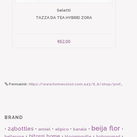
Seletti
TAZZA DA TEA HYBRID ZORA
€62.00
Permalink:
https://www.formecolori.com:443/it_it/shop/profumazioni/ricarica_per_lampe_berger/lampe_berger_maison_berger_amour_d_hibiscus_500_ml/3698
BRAND
beija flor
24bottles
•
•
•
•
•
•
anniel
atipico
banale
bitossi home
•
•
•
•
bellerose
bloomingville
bohonomad