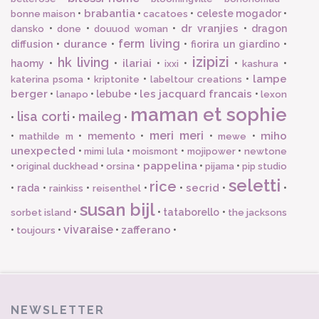
brabantia
•
•
•
celeste mogador
•
bonne maison
cacatoes
dr vranjies
•
•
•
•
dragon
dansko
done
douuod woman
ferm living
durance
diffusion
•
•
•
fiorira un giardino
•
izipizi
hk living
ilariai
haomy
•
•
•
•
•
•
ixxi
kashura
lampe
•
•
•
katerina psoma
kriptonite
labeltour creations
berger
les jacquard francais
•
•
lebube
•
•
lanapo
lexon
maman et sophie
lisa corti
maileg
•
•
•
meri meri
miho
•
•
memento
•
•
•
mathilde m
mewe
unexpected
•
•
•
•
mimi lula
moismont
mojipower
newtone
pappelina
•
•
•
•
•
original duckhead
orsina
pijama
pip studio
seletti
rice
secrid
•
rada
•
•
•
•
•
•
rainkiss
reisenthel
susan bijl
•
•
tataborello
•
sorbet island
the jacksons
vivaraise
zafferano
•
•
•
•
toujours
NEWSLETTER