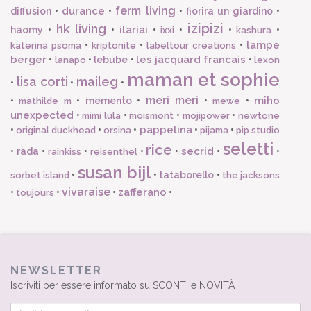
ferm living
durance
diffusion
•
•
•
fiorira un giardino
•
izipizi
hk living
ilariai
haomy
•
•
•
•
•
•
ixxi
kashura
lampe
•
•
•
katerina psoma
kriptonite
labeltour creations
berger
les jacquard francais
•
•
lebube
•
•
lanapo
lexon
maman et sophie
lisa corti
maileg
•
•
•
meri meri
miho
•
•
memento
•
•
•
mathilde m
mewe
unexpected
•
•
•
•
mimi lula
moismont
mojipower
newtone
pappelina
•
•
•
•
•
original duckhead
orsina
pijama
pip studio
seletti
rice
secrid
•
rada
•
•
•
•
•
•
rainkiss
reisenthel
susan bijl
•
•
tataborello
•
sorbet island
the jacksons
vivaraise
zafferano
•
•
•
•
toujours
NEWSLETTER
Iscriviti per essere informato su SCONTI e NOVITÀ