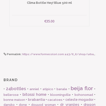
Clima Bottle Hey! Blue 500 ml
€35.00
Permalink:
https://www.formecolori.com:443/it_it/shop/urban_bottles/accessori/24bottles_sport_lid_light_green/6190
BRAND
beija flor
24bottles
•
•
•
•
•
•
anniel
atipico
banale
bitossi home
•
•
•
•
bellerose
bloomingville
bohonomad
brabantia
•
•
•
celeste mogador
•
bonne maison
cacatoes
dr vranjies
•
•
•
•
dragon
dansko
done
douuod woman