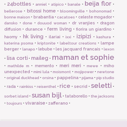
beija flor
24bottles
•
•
•
•
•
•
anniel
atipico
banale
bitossi home
•
•
•
•
bellerose
bloomingville
bohonomad
brabantia
•
•
•
celeste mogador
•
bonne maison
cacatoes
dr vranjies
•
•
•
•
dragon
dansko
done
douuod woman
ferm living
durance
diffusion
•
•
•
fiorira un giardino
•
izipizi
hk living
ilariai
haomy
•
•
•
•
•
•
ixxi
kashura
lampe
•
•
•
katerina psoma
kriptonite
labeltour creations
berger
les jacquard francais
•
•
lebube
•
•
lanapo
lexon
maman et sophie
lisa corti
maileg
•
•
•
meri meri
miho
•
•
memento
•
•
•
mathilde m
mewe
unexpected
•
•
•
•
mimi lula
moismont
mojipower
newtone
pappelina
•
•
•
•
•
original duckhead
orsina
pijama
pip studio
seletti
rice
secrid
•
rada
•
•
•
•
•
•
rainkiss
reisenthel
susan bijl
•
•
tataborello
•
sorbet island
the jacksons
vivaraise
zafferano
•
•
•
•
toujours