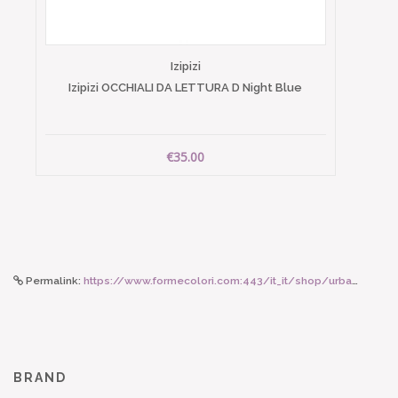
Izipizi
Izipizi OCCHIALI DA LETTURA D Night Blue
€35.00
Permalink:
https://www.formecolori.com:443/it_it/shop/urban_bottles/clima_bottle/24bottles_clima_bottle_powder_blue_500_ml/6198
BRAND