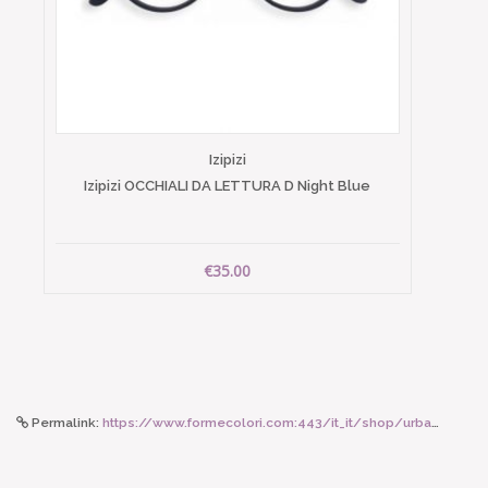
Izipizi
Izipizi OCCHIALI DA LETTURA D Night Blue
€35.00
Permalink:
https://www.formecolori.com:443/it_it/shop/urban_bottles/straw_cup/24bottles_straw_cup_800_hey_blue/6201