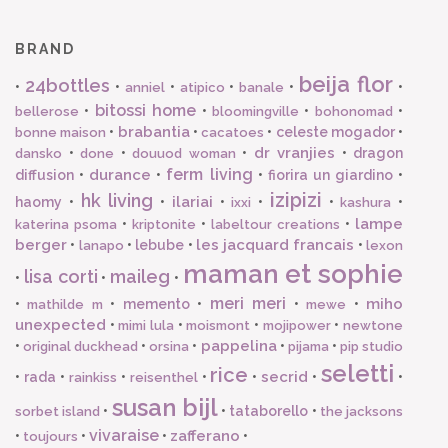
BRAND
beija flor
24bottles
•
•
•
•
•
•
anniel
atipico
banale
bitossi home
•
•
•
•
bellerose
bloomingville
bohonomad
brabantia
•
•
•
celeste mogador
•
bonne maison
cacatoes
dr vranjies
•
•
•
•
dragon
dansko
done
douuod woman
ferm living
durance
diffusion
•
•
•
fiorira un giardino
•
izipizi
hk living
ilariai
haomy
•
•
•
•
•
•
ixxi
kashura
lampe
•
•
•
katerina psoma
kriptonite
labeltour creations
berger
les jacquard francais
•
•
lebube
•
•
lanapo
lexon
maman et sophie
lisa corti
maileg
•
•
•
meri meri
miho
•
•
memento
•
•
•
mathilde m
mewe
unexpected
•
•
•
•
mimi lula
moismont
mojipower
newtone
pappelina
•
•
•
•
•
original duckhead
orsina
pijama
pip studio
seletti
rice
secrid
•
rada
•
•
•
•
•
•
rainkiss
reisenthel
susan bijl
•
•
tataborello
•
sorbet island
the jacksons
vivaraise
zafferano
•
•
•
•
toujours