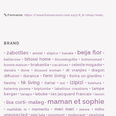
Permalink:
https://www.formecolori.com:443/it_it/shop/meri_meri_party/piatti/meri_meri_meri_meri_piatti_grandi_set_8_pz/410
BRAND
beija flor
24bottles
•
•
•
•
•
•
anniel
atipico
banale
bitossi home
•
•
•
•
bellerose
bloomingville
bohonomad
brabantia
•
•
•
celeste mogador
•
bonne maison
cacatoes
dr vranjies
•
•
•
•
dragon
dansko
done
douuod woman
ferm living
durance
diffusion
•
•
•
fiorira un giardino
•
izipizi
hk living
ilariai
haomy
•
•
•
•
•
•
ixxi
kashura
lampe
•
•
•
katerina psoma
kriptonite
labeltour creations
berger
les jacquard francais
•
•
lebube
•
•
lanapo
lexon
maman et sophie
lisa corti
maileg
•
•
•
meri meri
miho
•
•
memento
•
•
•
mathilde m
mewe
unexpected
•
•
•
•
mimi lula
moismont
mojipower
newtone