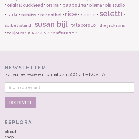
pappelina
•
•
•
•
•
original duckhead
orsina
pijama
pip studio
seletti
rice
secrid
•
rada
•
•
•
•
•
•
rainkiss
reisenthel
susan bijl
•
•
tataborello
•
sorbet island
the jacksons
vivaraise
zafferano
•
•
•
•
toujours
NEWSLETTER
Iscriviti per essere informato su SCONTI e NOVITÀ
ESPLORA
about
shop