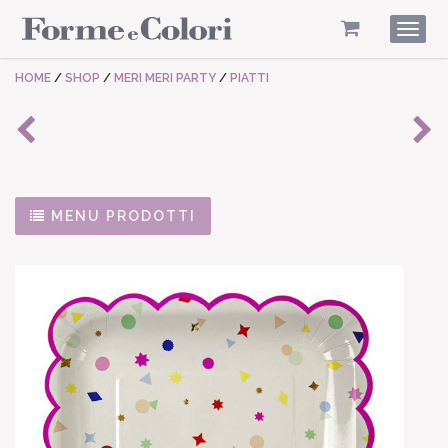
Togg
navig
HOME
/
SHOP
/
MERI MERI PARTY
/
PIATTI
MENU PRODOTTI