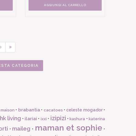
AGGIUNGI AL CARRELLO
ESTA CATEGORIA
brabantia
•
•
•
celeste mogador
•
 maison
cacatoes
izipizi
hk living
ilariai
•
•
•
•
•
ixxi
kashura
katerina
maman et sophie
orti
maileg
•
•
•