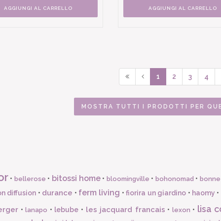
AGGIUNGI AL CARRELLO
AGGIUNGI AL CARRELLO
1
2
3
4
MOSTRA TUTTI I PRODOTTI PER QU
or
bitossi home
•
•
•
•
•
bellerose
bloomingville
bohonomad
bonne
ferm living
durance
n diffusion
•
•
•
fiorira un giardino
•
haomy
•
lisa c
erger
les jacquard francais
•
•
lebube
•
•
•
lanapo
lexon