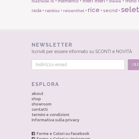
meri meri
miho 
•
memento
•
•
•
mathilde m
mewe
selet
rice
secrid
rada
•
•
•
•
•
rainkiss
reisenthel
NEWSLETTER
Iscriviti per essere informato su SCONTI e NOVITÀ
ESPLORA
about
shop
showroom
contatti
termini e condizioni
Informativa sulla privacy
Forme e Colori su Facebook
Forme e Colori su Instagram