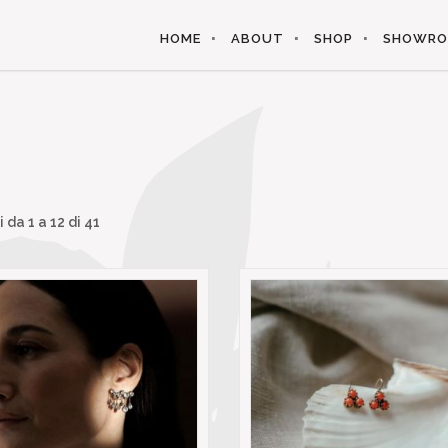
HOME
ABOUT
SHOP
SHOWR
i da
1
a
12
di 41