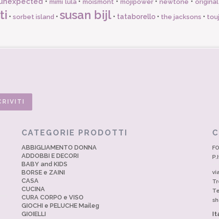
unexpected
•
•
•
•
•
mimi lula
moismont
mojipower
newtone
origina
ti
susan bijl
•
•
•
tataborello
•
•
sorbet island
the jacksons
tou
CATEGORIE PRODOTTI
C
ABBIGLIAMENTO DONNA
FO
ADDOBBI E DECORI
P.
BABY and KIDS
BORSE e ZAINI
vi
CASA
Tr
CUCINA
Te
CURA CORPO e VISO
sh
GIOCHI e PELUCHE Maileg
GIOIELLI
It