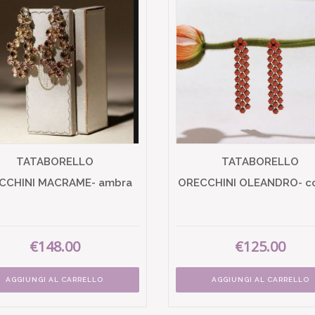
TATABORELLO
TATABORELLO
CCHINI MACRAME- ambra
ORECCHINI OLEANDRO- co
€148.00
€125.00
AGGIUNGI AL CARRELLO
AGGIUNGI AL CARRELLO