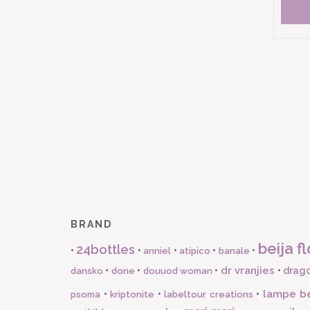
BRAND
beija fl
24bottles
•
•
•
•
•
anniel
atipico
banale
dr vranjies
•
•
•
•
drago
dansko
done
douuod woman
lampe b
•
•
•
psoma
kriptonite
labeltour creations