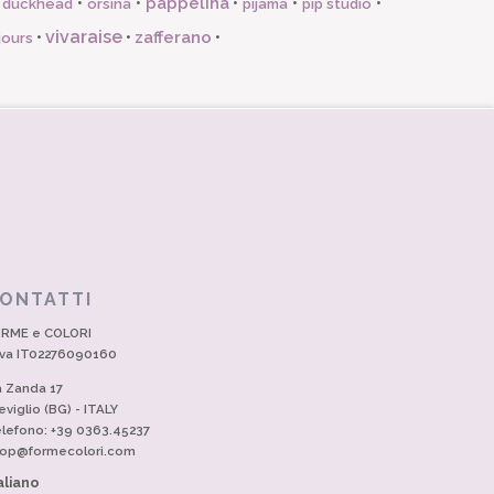
pappelina
•
•
•
•
•
l duckhead
orsina
pijama
pip studio
vivaraise
zafferano
•
•
•
jours
ONTATTI
RME e COLORI
Iva IT02276090160
a Zanda 17
eviglio (BG) - ITALY
lefono: +39 0363.45237
op@formecolori.com
aliano