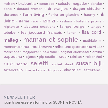
brabantia
•
•
•
celeste mogador
•
•
maison
cacatoes
dansko
dr vranjies
•
•
•
dragon diffusion
•
done
douuod woman
hk
ferm living
durance
•
•
fiorira un giardino
•
haomy
•
izipizi
living
ilariai
•
•
•
•
•
•
ixxi
kashura
katerina psoma
lampe berger
•
•
•
•
kriptonite
labeltour creations
lanapo
lisa corti
les jacquard francais
lebube
•
•
•
•
lexon
maman et sophie
maileg
•
•
•
mathilde m
meri meri
miho unexpected
memento
•
•
•
•
•
mewe
mimi lula
•
•
•
•
•
moismont
mojipower
newtone
original duckhead
orsina
pappelina
•
•
•
rada
•
•
•
pijama
pip studio
rainkiss
reisenthel
seletti
susan bijl
rice
secrid
•
•
•
•
•
sorbet island
vivaraise
zafferano
tataborello
•
•
•
•
•
the jacksons
toujours
NEWSLETTER
Iscriviti per essere informato su SCONTI e NOVITÀ