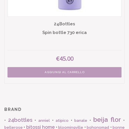
24Bottles
Spin bottle 730 erica
€45.00
AGGIUNGI AL CARRELLO
BRAND
beija flor
24bottles
•
•
•
•
•
•
anniel
atipico
banale
bitossi home
•
•
•
•
bellerose
bloomingville
bohonomad
bonne