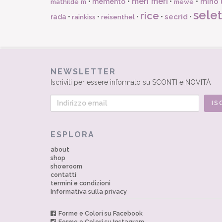
meri meri
miho 
•
memento
•
•
•
mathilde m
mewe
selet
rice
secrid
rada
•
•
•
•
•
rainkiss
reisenthel
NEWSLETTER
Iscriviti per essere informato su SCONTI e NOVITÀ
ESPLORA
about
shop
showroom
contatti
termini e condizioni
Informativa sulla privacy
Forme e Colori su Facebook
Forme e Colori su Instagram