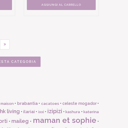
AGGIUNGI AL CARRELLO
ESTA CATEGORIA
brabantia
•
•
•
celeste mogador
•
 maison
cacatoes
izipizi
hk living
ilariai
•
•
•
•
•
ixxi
kashura
katerina
maman et sophie
orti
maileg
•
•
•