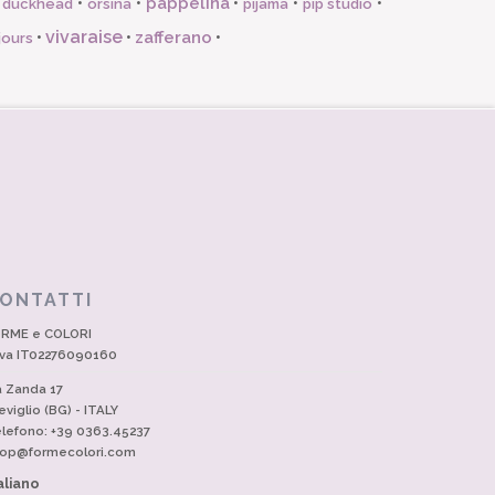
pappelina
•
•
•
•
•
l duckhead
orsina
pijama
pip studio
vivaraise
zafferano
•
•
•
jours
ONTATTI
RME e COLORI
Iva IT02276090160
a Zanda 17
eviglio (BG) - ITALY
lefono: +39 0363.45237
op@formecolori.com
aliano