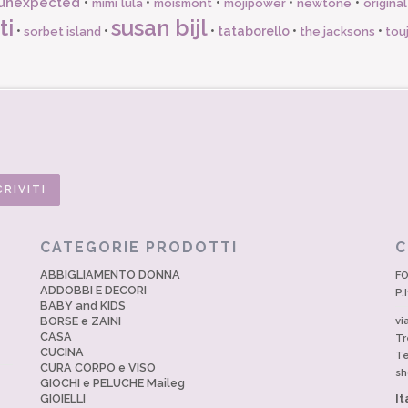
unexpected
•
•
•
•
•
mimi lula
moismont
mojipower
newtone
origina
ti
susan bijl
•
•
•
tataborello
•
•
sorbet island
the jacksons
tou
CATEGORIE PRODOTTI
C
ABBIGLIAMENTO DONNA
FO
ADDOBBI E DECORI
P.
BABY and KIDS
BORSE e ZAINI
vi
CASA
Tr
CUCINA
Te
CURA CORPO e VISO
sh
GIOCHI e PELUCHE Maileg
GIOIELLI
It