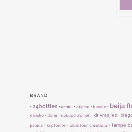
BRAND
beija fl
24bottles
•
•
•
•
•
anniel
atipico
banale
dr vranjies
•
•
•
•
drago
dansko
done
douuod woman
lampe b
•
•
•
psoma
kriptonite
labeltour creations