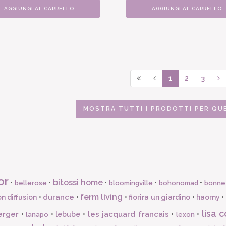
AGGIUNGI AL CARRELLO
AGGIUNGI AL CARRELLO
1
2
3
MOSTRA TUTTI I PRODOTTI PER QU
or
bitossi home
•
•
•
•
•
bellerose
bloomingville
bohonomad
bonne
ferm living
durance
n diffusion
•
•
•
fiorira un giardino
•
haomy
•
lisa c
erger
les jacquard francais
•
•
lebube
•
•
•
lanapo
lexon