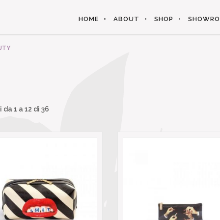
HOME
ABOUT
SHOP
SHOWR
UTY
i da
1
a
12
di 36