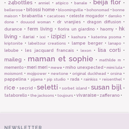
beija flor
24bottles
•
•
•
•
•
•
anniel
atipico
banale
bitossi home
•
•
•
•
bellerose
bloomingville
bohonomad
bonne
brabantia
•
•
•
celeste mogador
•
•
maison
cacatoes
dansko
dr vranjies
•
•
•
dragon diffusion
•
done
douuod woman
hk
ferm living
durance
•
•
fiorira un giardino
•
haomy
•
izipizi
living
ilariai
•
•
•
•
•
•
ixxi
kashura
katerina psoma
lampe berger
•
•
•
•
kriptonite
labeltour creations
lanapo
lisa corti
les jacquard francais
lebube
•
•
•
•
lexon
maman et sophie
maileg
•
•
•
mathilde m
meri meri
miho unexpected
memento
•
•
•
•
•
mewe
mimi lula
•
•
•
•
•
moismont
mojipower
newtone
original duckhead
orsina
pappelina
•
•
•
rada
•
•
•
pijama
pip studio
rainkiss
reisenthel
seletti
susan bijl
rice
secrid
•
•
•
•
•
sorbet island
vivaraise
zafferano
tataborello
•
•
•
•
•
the jacksons
toujours
NEWSLETTER