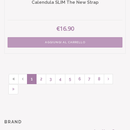
Calendula SLIM The New Strap
€16.90
AGGIUNGI AL CARRELLO
1
2
3
4
5
6
7
8
BRAND