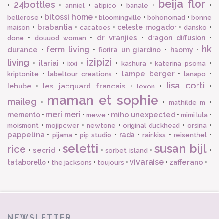
beija flor
24bottles
•
•
•
•
•
•
anniel
atipico
banale
bitossi home
•
•
•
•
bellerose
bloomingville
bohonomad
bonne
brabantia
•
•
•
celeste mogador
•
•
maison
cacatoes
dansko
dr vranjies
•
•
•
dragon diffusion
•
done
douuod woman
hk
ferm living
durance
•
•
fiorira un giardino
•
haomy
•
izipizi
living
ilariai
•
•
•
•
•
•
ixxi
kashura
katerina psoma
lampe berger
•
•
•
•
kriptonite
labeltour creations
lanapo
lisa corti
les jacquard francais
lebube
•
•
•
•
lexon
maman et sophie
maileg
•
•
•
mathilde m
meri meri
miho unexpected
memento
•
•
•
•
•
mewe
mimi lula
•
•
•
•
•
moismont
mojipower
newtone
original duckhead
orsina
pappelina
•
•
•
rada
•
•
•
pijama
pip studio
rainkiss
reisenthel
seletti
susan bijl
rice
secrid
•
•
•
•
•
sorbet island
vivaraise
zafferano
tataborello
•
•
•
•
•
the jacksons
toujours
NEWSLETTER