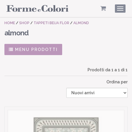
Togg
navig
HOME
/
SHOP
/
TAPPETI BEIJA FLOR
/
ALMOND
almond
MENU PRODOTTI
Prodotti da
1
a
1
di 1
Ordina per