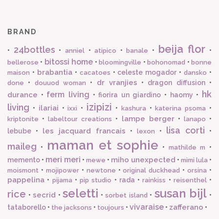
BRAND
beija flor
24bottles
•
•
•
•
•
•
anniel
atipico
banale
bitossi home
•
•
•
•
bellerose
bloomingville
bohonomad
bonne
brabantia
•
•
•
celeste mogador
•
•
maison
cacatoes
dansko
dr vranjies
•
•
•
dragon diffusion
•
done
douuod woman
hk
ferm living
durance
•
•
fiorira un giardino
•
haomy
•
izipizi
living
ilariai
•
•
•
•
•
•
ixxi
kashura
katerina psoma
lampe berger
•
•
•
•
kriptonite
labeltour creations
lanapo
lisa corti
les jacquard francais
lebube
•
•
•
•
lexon
maman et sophie
maileg
•
•
•
mathilde m
meri meri
miho unexpected
memento
•
•
•
•
•
mewe
mimi lula
•
•
•
•
•
moismont
mojipower
newtone
original duckhead
orsina
pappelina
•
•
•
rada
•
•
•
pijama
pip studio
rainkiss
reisenthel
seletti
susan bijl
rice
secrid
•
•
•
•
•
sorbet island
vivaraise
zafferano
tataborello
•
•
•
•
•
the jacksons
toujours